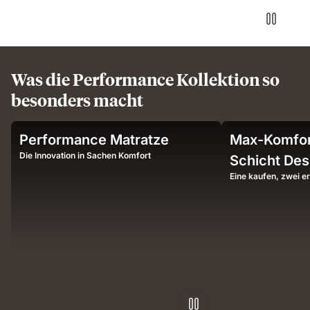
Was die Performance Kollektion so
besonders macht
Sleeper
Man
Performance Matratze
Max-Komfort
on
sleeping
Emma
on
Die Innovation in Sachen Komfort
Schicht Des
mattress
Emma
Eine kaufen, zwei er
demonstrating
mattress
airflow
illustrating
and
deep,
pressure-
undisturbed
relieving
sleep
support.
comfort.