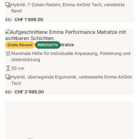
27
Ergonomie/Zonen:
Hybrid: 7-Zonen-Federn, Emma AirGrid Tech, verstärkte
stützend
cm
Hybrid:
Rand
mit
7-
schwebendem
Ab
CHF 1'999.00
3
Zonen-
Liegegefühl
Federn,
Emma
AirGrid
Emma Performance 30 Matratze
Gratis Kissen!
INNOVATIV
Tech,
Firmness:
Maximale Höhe für individuelle Anpassung, Polsterung und
verstärkte
Maximale
Unterstützung
Rand
Höhe
Matratzenhöhe:
30 cm
für
30
Ergonomie/Zonen:
Hybrid, überragende Ergonomik, verbesserte Emma AirGrid
individuelle
cm
Hybrid,
Tech
Anpassung,
überragende
Polsterung
Ab
CHF 2'499.00
3
Ergonomik,
und
verbesserte
Unterstützung
Emma
AirGrid
Tech