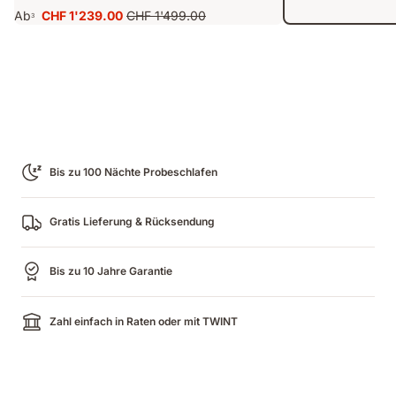
überragende
und
Ab
CHF 1'239.00
CHF 1'499.00
3
Preis
Ursprünglicher
Ergonomik,
Unterstützung
CHF 1'239.00
Preis
verbesserte
CHF 1'499.00
Emma
AirGrid
Tech
Bis zu 100 Nächte Probeschlafen
Gratis Lieferung & Rücksendung
Bis zu 10 Jahre Garantie
Zahl einfach in Raten oder mit TWINT