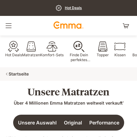
Hot Deals
Navigation umschalten
Hot Deals
Matratzen
Komfort-Sets
Finde Dein
Topper
Kissen
Bo
perfektes
Produkt
Startseite
Unsere Matratzen
Über 4 Millionen Emma Matratzen weltweit verkauft
1
Unsere Auswahl
Original
Performance