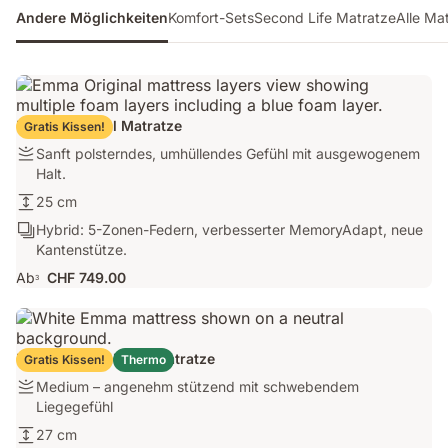
Andere Möglichkeiten
Komfort-Sets
Second Life Matratze
Alle Ma
Emma Original Matratze
Gratis Kissen!
Firmness:
Sanft polsterndes, umhüllendes Gefühl mit ausgewogenem
Sanft
Halt.
polsterndes,
Matratzenhöhe:
25 cm
umhüllendes
25
Ergonomie/Zonen:
Hybrid: 5-Zonen-Federn, verbesserter MemoryAdapt, neue
Gefühl
cm
Hybrid:
Kantenstütze.
mit
5-
ausgewogenem
Ab
CHF 749.00
3
Zonen-
Halt.
Federn,
verbesserter
MemoryAdapt,
Emma Original Elite Matratze
Gratis Kissen!
Thermo
neue
Firmness:
Medium – angenehm stützend mit schwebendem
Kantenstütze.
Medium
Liegegefühl
–
Matratzenhöhe:
27 cm
angenehm