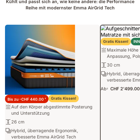
Kühlt und passt sich an, wie keine andere: die Performance
Reihe mit modernster Emma AirGrid Tech
Emma Performanc
Gratis Kissen!
IN
Firmness:
Maximale Höhe f
Maximale
Anpassung, Pol
Höhe
Matratzenhöhe:
30 cm
für
30
Ergonomie/Zonen:
Hybrid, überra
individuelle
cm
Hybrid,
verbesserte Em
Anpassung,
überragende
Polsterung
Ab
CHF 2'499.00
3
Ergonomik,
und
Emma Performance 26 Matratze
verbesserte
Gratis Kissen!
Bis zu -CHF 440.00
Unterstützung
4
Emma
Firmness:
Auf den Körper abgestimmte Posterung
AirGrid
Auf
und Unterstützung
Tech
den
Matratzenhöhe:
26 cm
Körper
26
Ergonomie/Zonen:
Hybrid, überragende Ergonomik,
abgestimmte
cm
Hybrid,
verbesserte Emma AirGrid Tech
Posterung