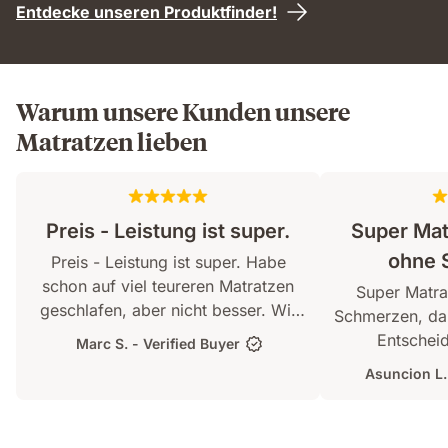
Entdecke unseren Produktfinder!
Warum unsere Kunden unsere
Matratzen lieben
5.0
von
Preis - Leistung ist super.
Super Mat
5
ohne 
Preis - Leistung ist super. Habe
Sternen
schon auf viel teureren Matratzen
Super Matra
geschlafen, aber nicht besser. Wir
Schmerzen, da 
schwitzen nicht. genau die richtige
Entscheid
Marc S. - Verified Buyer
Härte. Wir wecken einander
Asuncion L.
gegenseitig nicht auf wenn wir uns
bewegen.