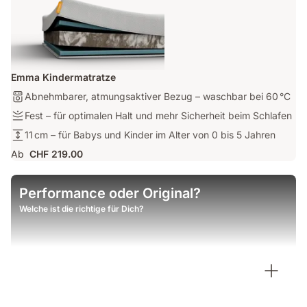
Emma Kindermatratze
Pflege:
Abnehmbarer, atmungsaktiver Bezug – waschbar bei 60 °C
Abnehmbarer,
Firmness:
Fest – für optimalen Halt und mehr Sicherheit beim Schlafen
atmungsaktiver
Fest
Matratzenhöhe:
11 cm – für Babys und Kinder im Alter von 0 bis 5 Jahren
Bezug
–
11 cm
–
Ab
CHF 219.00
für
–
waschbar
optimalen
für
bei
Halt
Babys
Performance oder Original?
60 °C
und
und
Welche ist die richtige für Dich?
mehr
Kinder
Sicherheit
im
beim
Alter
Schlafen
von
0
bis
5