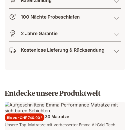
Ratenzahlung
100 Nächte Probeschlafen
2 Jahre Garantie
Kostenlose Lieferung & Rücksendung
Entdecke unsere Produktwelt
Emma Performance 30 Matratze
Bis zu -CHF 740.00
2
Unsere Top-Matratze mit verbesserter Emma AirGrid Tech.