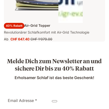
Emma Luxe Air-Grid Topper
40% Rabatt
Revolutionärer Schlafkomfort mit Air-Grid Technologie
Ab
CHF 647.40
CHF 1'079.00
Preis
Ursprünglicher
CHF 647.40
Preis
CHF 1'079.00
Melde Dich zum Newsletter an und
sichere Dir bis zu 40% Rabatt
Erholsamer Schlaf ist das beste Geschenk!
Email Adresse *