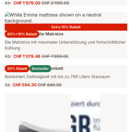
Ab
CHF 1'679.00
CHF 2'099.00
1
Preis
Ursprünglicher
CHF 1'679.00
Preis
CHF 2'099.00
Extra 10% Rabatt
Emma Original Elite Matratze
40%+10% Rabatt
Die Matratze mit maximaler Unterstützung und fortschrittlicher
Kühlung
Ab
CHF 1'079.46
CHF 1'999.00
1
Preis
Ursprünglicher
CHF 1'079.46
Preis
Emma Original Stauraumbett
30% Rabatt
Bestseller
CHF 1'999.00
Kombiniert Zeitlosigkeit mit bis zu 796 Litern Stauraum
Ab
CHF 594.30
CHF 849.00
Preis
Ursprünglicher
CHF 594.30
Preis
CHF 849.00