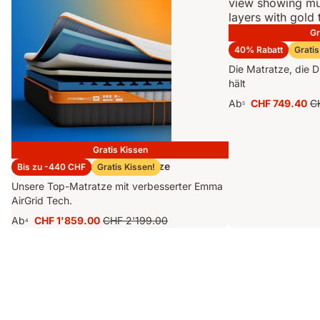
Gr
Emma Original Pro
40% Rabatt
Gratis
Die Matratze, die D
hält
Ab
CHF 749.40
C
5
Preis
Ur
CHF 749.40
Pr
C
Gratis Kissen
Emma Performance 26 Matratze
Bis zu -440 CHF
Gratis Kissen!
Unsere Top-Matratze mit verbesserter Emma
AirGrid Tech.
Ab
CHF 1'859.00
CHF 2'199.00
4
Preis
Ursprünglicher
CHF 1'859.00
Preis
CHF 2'199.00