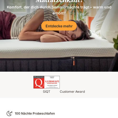
Komfort, der dich durch Sommernächte trägt – warm und
erholt!
2
Entdecke mehr
SIQT
Customer Award
100 Nächte Probeschlafen