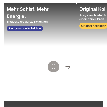
Woman
Video
Mehr Schlaf. Mehr
Original Kol
on
showing
a
weighted
Energie.
Ausgezeichnete
Sc
6
bedroom
balls
einem fairen Preis
Entdecke die ganze Kollektion
with
resting
Original Kollektion
the
on
Performance Kollektion
mattress
an
Emma
mattress
surface,
demonstrating
pressure
distribution
and
support.