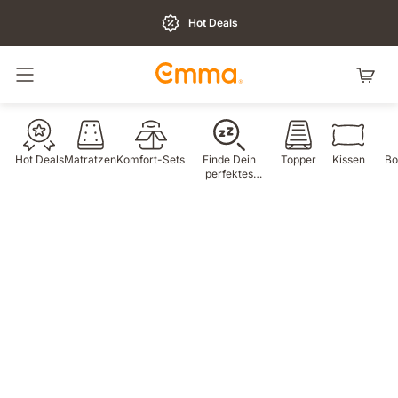
Hot Deals
Navigation umschalten
Hot Deals
Matratzen
Komfort-Sets
Finde Dein
Topper
Kissen
Bo
perfektes
Produkt