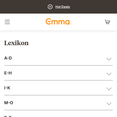
Hot Deals
Navigation umschalten
Lexikon
A-D
E-H
I-K
M-O