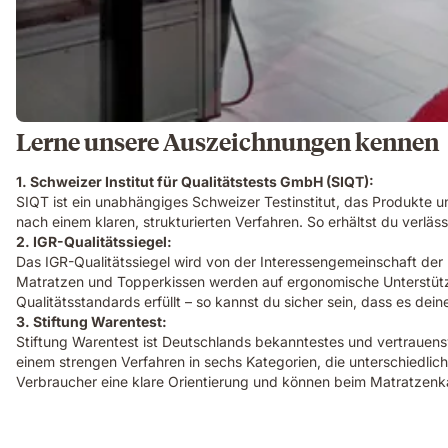
Lerne unsere Auszeichnungen kennen
1. Schweizer Institut für Qualitätstests GmbH (SIQT):
SIQT ist ein unabhängiges Schweizer Testinstitut, das Produkte un
nach einem klaren, strukturierten Verfahren. So erhältst du verlä
2. IGR-Qualitätssiegel:
Das IGR-Qualitätssiegel wird von der Interessengemeinschaft de
Matratzen und Topperkissen werden auf ergonomische Unterstützun
Qualitätsstandards erfüllt – so kannst du sicher sein, dass es dei
3. Stiftung Warentest:
Stiftung Warentest ist Deutschlands bekanntestes und vertrauensw
einem strengen Verfahren in sechs Kategorien, die unterschiedlic
Verbraucher eine klare Orientierung und können beim Matratzenkau