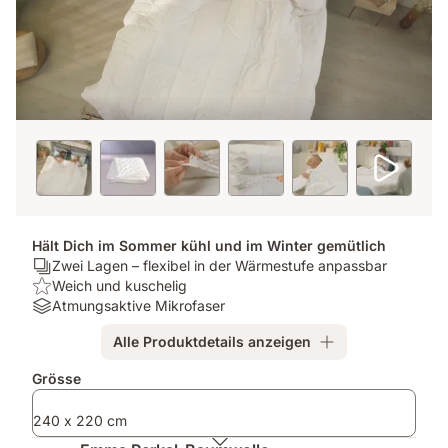
Hält Dich im Sommer kühl und im Winter gemütlich
Ergonomie/Zonen:
Zwei Lagen – flexibel in der Wärmestufe anpassbar
Zwei
USP:
Weich und kuschelig
Lagen
Weich
Material:
Atmungsaktive Mikrofaser
–
und
Atmungsaktive
Alle Produktdetails anzeigen
flexibel
kuschelig
Mikrofaser
in
Zusatzprodukte
Grösse
der
Wärmestufe
240 x 220 cm
anpassbar