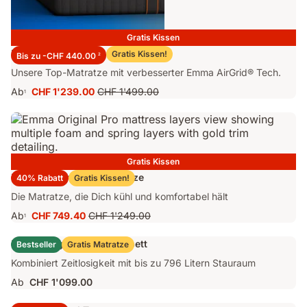
Gratis Kissen
Emma Performance 26 Matratze
Gratis Kissen!
Bis zu -CHF 440.00
2
Unsere Top-Matratze mit verbesserter Emma AirGrid® Tech.
Ab
CHF 1'239.00
CHF 1'499.00
1
Preis
Ursprünglicher
CHF 1'239.00
Preis
CHF 1'499.00
Gratis Kissen
Emma Original Pro Matratze
40% Rabatt
Gratis Kissen!
Die Matratze, die Dich kühl und komfortabel hält
Ab
CHF 749.40
CHF 1'249.00
1
Preis
Ursprünglicher
CHF 749.40
Preis
Emma Original Stauraumbett
Bestseller
Gratis Matratze
CHF 1'249.00
Kombiniert Zeitlosigkeit mit bis zu 796 Litern Stauraum
Ab
CHF 1'099.00