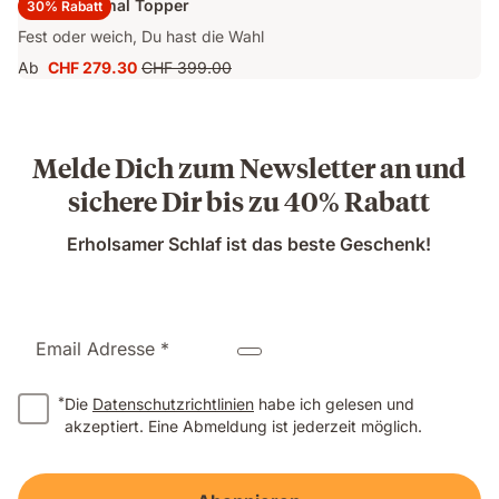
Emma Original Topper
30% Rabatt
Fest oder weich, Du hast die Wahl
Ab
CHF 279.30
CHF 399.00
Preis
Ursprünglicher
CHF 279.30
Preis
CHF 399.00
Melde Dich zum Newsletter an und
sichere Dir bis zu 40% Rabatt
Erholsamer Schlaf ist das beste Geschenk!
Email Adresse *
*
Die
Datenschutzrichtlinien
habe ich gelesen und
akzeptiert. Eine Abmeldung ist jederzeit möglich.