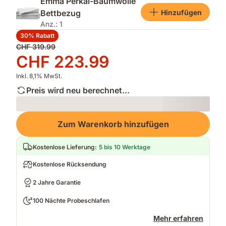
Emma Perkal-Baumwolle
Hinzufügen
Bettbezug
Anz.: 1
30% Rabatt
Ursprünglicher
CHF 319.99
Preis
Preis
CHF 223.99
CHF 319.99
CHF 223.99
Inkl. 8,1% MwSt.
Preis wird neu berechnet...
Loading
Zum Warenkorb hinzufügen
Kostenlose Lieferung
:
5 bis 10 Werktage
Kostenlose Rücksendung
2 Jahre Garantie
100 Nächte Probeschlafen
Mehr erfahren