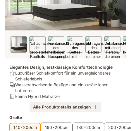
Elegantes Design, erstklassige Komforttechnologie
USP:
Luxuriöser Schlafkomfort für ein unvergleichbares
Luxuriöser
Schlaferlebnis
Schlafkomfort
Ergonomie/Zonen:
Wasserabweisende Bezüge und ein zusätzlicher
für
Wasserabweisende
Lattenrost
ein
Bezüge
Matratze:
Emma Hybrid Matratze
unvergleichbares
und
Emma
Alle Produktdetails anzeigen
Schlaferlebnis
ein
Hybrid
zusätzlicher
Matratze
Zusatzprodukte
Größe
Lattenrost
140x200cm
160x200cm
180x200cm
200x200c