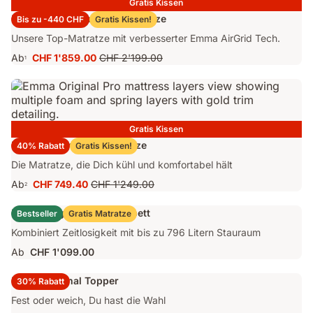
Gratis Kissen
Emma Performance 26 Matratze
Bis zu -440 CHF
Gratis Kissen!
Unsere Top-Matratze mit verbesserter Emma AirGrid Tech.
Ab
CHF 1'859.00
CHF 2'199.00
1
Preis
Ursprünglicher
CHF 1'859.00
Preis
CHF 2'199.00
Gratis Kissen
Emma Original Pro Matratze
40% Rabatt
Gratis Kissen!
Die Matratze, die Dich kühl und komfortabel hält
Ab
CHF 749.40
CHF 1'249.00
2
Preis
Ursprünglicher
CHF 749.40
Preis
Emma Original Stauraumbett
Bestseller
Gratis Matratze
CHF 1'249.00
Kombiniert Zeitlosigkeit mit bis zu 796 Litern Stauraum
Ab
CHF 1'099.00
Emma Original Topper
30% Rabatt
Fest oder weich, Du hast die Wahl