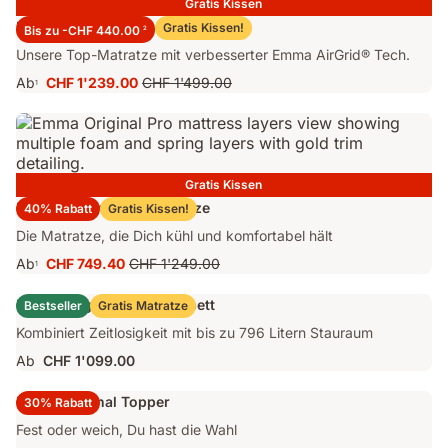
Gratis Kissen
Emma Performance 26 Matratze
Gratis Kissen!
Bis zu -CHF 440.00
2
Unsere Top-Matratze mit verbesserter Emma AirGrid® Tech.
Ab
CHF 1'239.00
CHF 1'499.00
1
Preis
Ursprünglicher
CHF 1'239.00
Preis
CHF 1'499.00
Gratis Kissen
Emma Original Pro Matratze
40% Rabatt
Gratis Kissen!
Die Matratze, die Dich kühl und komfortabel hält
Ab
CHF 749.40
CHF 1'249.00
1
Preis
Ursprünglicher
CHF 749.40
Preis
Emma Original Stauraumbett
Bestseller
Gratis Matratze
CHF 1'249.00
Kombiniert Zeitlosigkeit mit bis zu 796 Litern Stauraum
Ab
CHF 1'099.00
Emma Original Topper
30% Rabatt
Fest oder weich, Du hast die Wahl