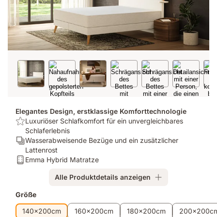
Elegantes Design, erstklassige Komforttechnologie
USP:
Luxuriöser Schlafkomfort für ein unvergleichbares
Luxuriöser
Schlaferlebnis
Schlafkomfort
Ergonomie/Zonen:
Wasserabweisende Bezüge und ein zusätzlicher
für
Wasserabweisende
Lattenrost
ein
Bezüge
Matratze:
Emma Hybrid Matratze
unvergleichbares
und
Emma
Alle Produktdetails anzeigen
Schlaferlebnis
ein
Hybrid
zusätzlicher
Matratze
Zusatzprodukte
Größe
Lattenrost
140x200cm
160x200cm
180x200cm
200x200c