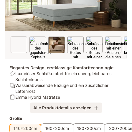
Elegantes Design, erstklassige Komforttechnologie
USP:
Luxuriöser Schlafkomfort für ein unvergleichbares
Luxuriöser
Schlaferlebnis
Schlafkomfort
Ergonomie/Zonen:
Wasserabweisende Bezüge und ein zusätzlicher
für
Wasserabweisende
Lattenrost
ein
Bezüge
Matratze:
Emma Hybrid Matratze
unvergleichbares
und
Emma
Alle Produktdetails anzeigen
Schlaferlebnis
ein
Hybrid
zusätzlicher
Matratze
Zusatzprodukte
Größe
Lattenrost
140x200cm
160x200cm
180x200cm
200x200c