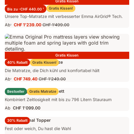
Gratis Kissen
Emma Performance 26 Matratze
Gratis Kissen!
Bis zu -CHF 440.00
2
Unsere Top-Matratze mit verbesserter Emma AirGrid® Tech.
Ab
CHF 1'239.00
CHF 1'499.00
1
Preis
Ursprünglicher
CHF 1'239.00
Preis
CHF 1'499.00
Gratis Kissen
Emma Original Pro Matratze
40% Rabatt
Gratis Kissen!
Die Matratze, die Dich kühl und komfortabel hält
Ab
CHF 749.40
CHF 1'249.00
1
Preis
Ursprünglicher
CHF 749.40
Preis
Emma Original Stauraumbett
Bestseller
Gratis Matratze
CHF 1'249.00
Kombiniert Zeitlosigkeit mit bis zu 796 Litern Stauraum
Ab
CHF 1'099.00
Emma Original Topper
30% Rabatt
Fest oder weich, Du hast die Wahl