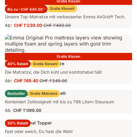
Gratis Kissen
Emma Performance 26 Matratze
Gratis Kissen!
Bis zu -CHF 440.00
2
Unsere Top-Matratze mit verbesserter Emma AirGrid® Tech.
Ab
CHF 1'239.00
CHF 1'499.00
1
Preis
Ursprünglicher
CHF 1'239.00
Preis
CHF 1'499.00
Gratis Kissen
Emma Original Pro Matratze
40% Rabatt
Gratis Kissen!
Die Matratze, die Dich kühl und komfortabel hält
Ab
CHF 749.40
CHF 1'249.00
1
Preis
Ursprünglicher
CHF 749.40
Preis
Emma Original Stauraumbett
Bestseller
Gratis Matratze
CHF 1'249.00
Kombiniert Zeitlosigkeit mit bis zu 796 Litern Stauraum
Ab
CHF 1'099.00
Emma Original Topper
30% Rabatt
Fest oder weich, Du hast die Wahl