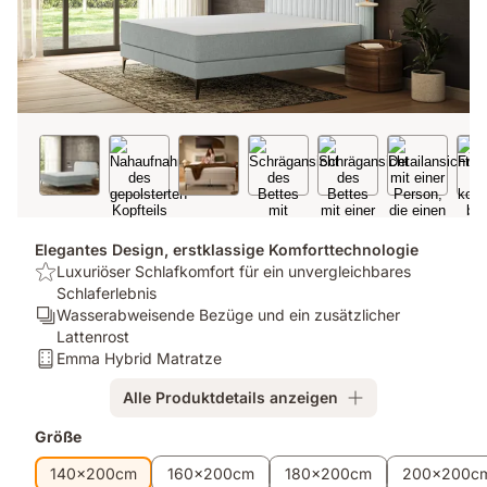
Elegantes Design, erstklassige Komforttechnologie
USP:
Luxuriöser Schlafkomfort für ein unvergleichbares
Luxuriöser
Schlaferlebnis
Schlafkomfort
Ergonomie/Zonen:
Wasserabweisende Bezüge und ein zusätzlicher
für
Wasserabweisende
Lattenrost
ein
Bezüge
Matratze:
Emma Hybrid Matratze
unvergleichbares
und
Emma
Alle Produktdetails anzeigen
Schlaferlebnis
ein
Hybrid
zusätzlicher
Matratze
Zusatzprodukte
Größe
Lattenrost
140x200cm
160x200cm
180x200cm
200x200c