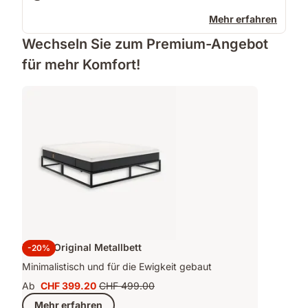
Mehr erfahren
Wechseln Sie zum Premium-Angebot
für mehr Komfort!
Emma Original Metallbett
-20%
Minimalistisch und für die Ewigkeit gebaut
Ab
CHF 399.20
CHF 499.00
Preis
Ursprünglicher
Mehr erfahren
CHF 399.20
Preis