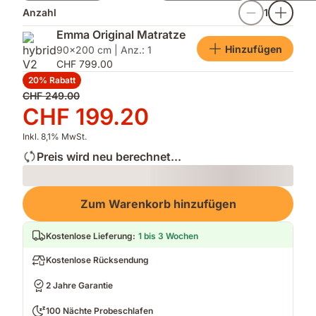
Anzahl
1
Emma Original Matratze
Hinzufügen
90x200 cm | Anz.: 1
CHF 799.00
20% Rabatt
Ursprünglicher
CHF 249.00
Preis
Preis
CHF 199.20
CHF 249.00
CHF 199.20
Inkl. 8,1% MwSt.
Preis wird neu berechnet...
Loading
Zum Warenkorb hinzufügen
Kostenlose Lieferung
:
1 bis 3 Wochen
Kostenlose Rücksendung
2 Jahre Garantie
100 Nächte Probeschlafen