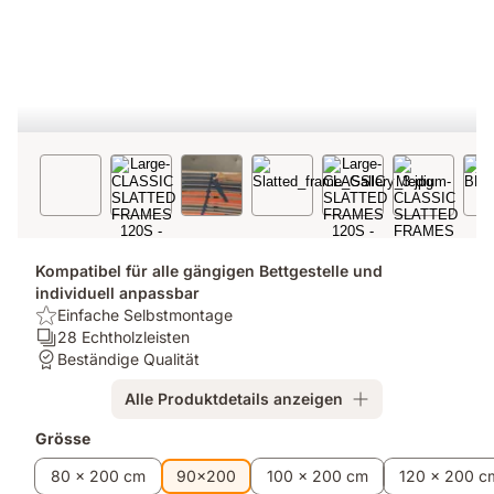
Kompatibel für alle gängigen Bettgestelle und
individuell anpassbar
USP:
Einfache Selbstmontage
Einfache
Ergonomie/Zonen:
28 Echtholzleisten
Selbstmontage
28
Garantie:
Beständige Qualität
Echtholzleisten
Beständige
Alle Produktdetails anzeigen
Qualität
Zusatzprodukte
Grösse
80 x 200 cm
90x200
100 x 200 cm
120 x 200 c