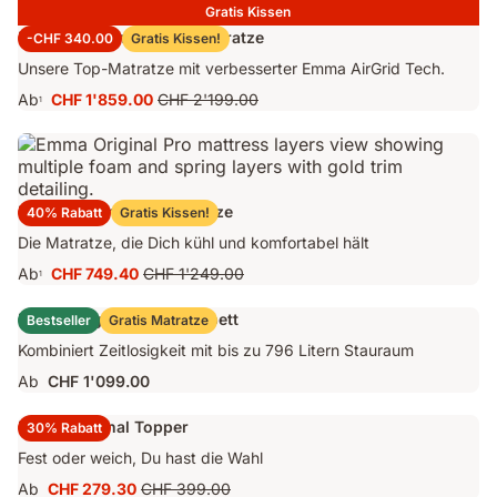
Gratis Kissen
Emma Performance 26 Matratze
-CHF 340.00
Gratis Kissen!
Unsere Top-Matratze mit verbesserter Emma AirGrid Tech.
Ab
CHF 1'859.00
CHF 2'199.00
1
Preis
Ursprünglicher
CHF 1'859.00
Preis
CHF 2'199.00
Emma Original Pro Matratze
40% Rabatt
Gratis Kissen!
Die Matratze, die Dich kühl und komfortabel hält
Ab
CHF 749.40
CHF 1'249.00
1
Preis
Ursprünglicher
CHF 749.40
Preis
Emma Original Stauraumbett
Bestseller
Gratis Matratze
CHF 1'249.00
Kombiniert Zeitlosigkeit mit bis zu 796 Litern Stauraum
Ab
CHF 1'099.00
Emma Original Topper
30% Rabatt
Fest oder weich, Du hast die Wahl
Ab
CHF 279.30
CHF 399.00