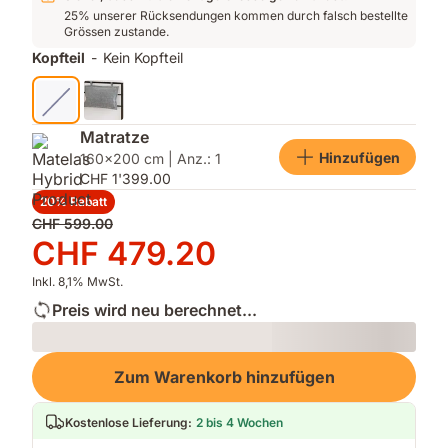
25% unserer Rücksendungen kommen durch falsch bestellte
Grössen zustande.
Kopfteil
-
Kein Kopfteil
Matratze
Hinzufügen
160x200 cm | Anz.: 1
CHF 1'399.00
20% Rabatt
Ursprünglicher
CHF 599.00
Preis
Preis
CHF 479.20
CHF 599.00
CHF 479.20
Inkl. 8,1% MwSt.
Preis wird neu berechnet...
Loading
Zum Warenkorb hinzufügen
Kostenlose Lieferung
:
2 bis 4 Wochen