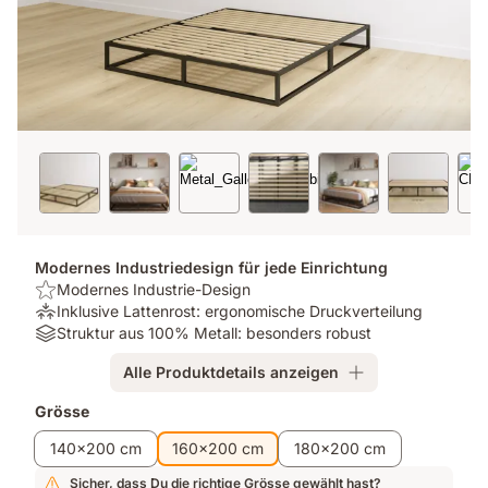
Modernes Industriedesign für jede Einrichtung
USP:
Modernes Industrie-Design
Modernes
Druckentlastung:
Inklusive Lattenrost: ergonomische Druckverteilung
Industrie-
Inklusive
Material:
Struktur aus 100% Metall: besonders robust
Design
Lattenrost:
Struktur
Alle Produktdetails anzeigen
ergonomische
aus
Druckverteilung
100%
Zusatzprodukte
Grösse
Metall:
besonders
140x200 cm
160x200 cm
180x200 cm
robust
Sicher, dass Du die richtige Grösse gewählt hast?