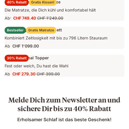
Emma Original Pro Matratze
40% Rabatt
Gratis Kissen!
Die Matratze, die Dich kühl und komfortabel hält
Ab
CHF 749.40
CHF 1'249.00
1
Preis
Ursprünglicher
CHF 749.40
Preis
Emma Original Stauraumbett
Bestseller
Gratis Matratze
CHF 1'249.00
Kombiniert Zeitlosigkeit mit bis zu 796 Litern Stauraum
Ab
CHF 1'099.00
Emma Original Topper
30% Rabatt
Fest oder weich, Du hast die Wahl
Ab
CHF 279.30
CHF 399.00
Preis
Ursprünglicher
CHF 279.30
Preis
CHF 399.00
Melde Dich zum Newsletter an und
sichere Dir bis zu 40% Rabatt
Erholsamer Schlaf ist das beste Geschenk!