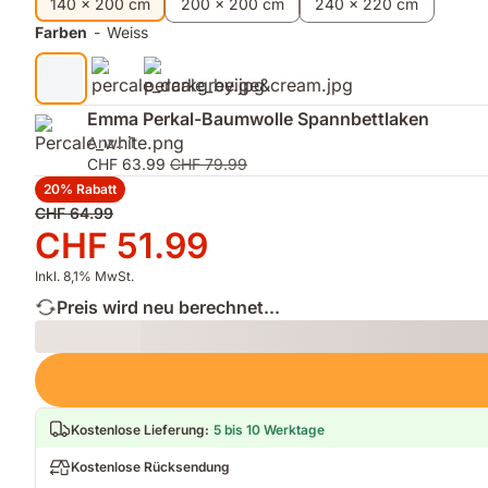
140 x 200 cm
200 x 200 cm
240 x 220 cm
mattem,
Nacht
Farben
-
Weiss
weichem
trocken
Finish
und
bequem
zu
Emma Perkal-Baumwolle Spannbettlaken
bleiben
Anz.: 1
CHF 63.99
CHF 79.99
20% Rabatt
Ursprünglicher
CHF 64.99
Preis
Preis
CHF 51.99
CHF 64.99
CHF 51.99
Inkl. 8,1% MwSt.
Preis wird neu berechnet...
Loading
Kostenlose Lieferung
:
5 bis 10 Werktage
Kostenlose Rücksendung