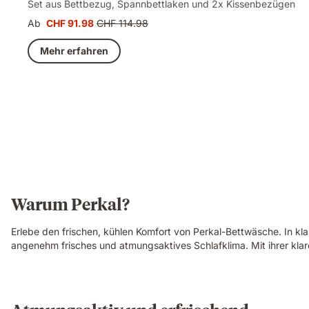
Set aus Bettbezug, Spannbettlaken und 2x Kissenbezügen
Ab
CHF 91.98
CHF 114.98
Preis
Ursprünglicher
CHF 91.98
Preis
Mehr erfahren
CHF 114.98
Warum Perkal?
Erlebe den frischen, kühlen Komfort von Perkal-Bettwäsche. In kla
angenehm frisches und atmungsaktives Schlafklima. Mit ihrer klare