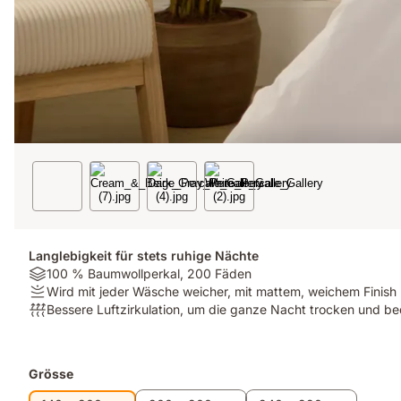
Langlebigkeit für stets ruhige Nächte
Material:
100 % Baumwollperkal, 200 Fäden
100
Firmness:
Wird mit jeder Wäsche weicher, mit mattem, weichem Finish
%
Wird
Atmungsaktivität:
Bessere Luftzirkulation, um die ganze Nacht trocken und b
Baumwollperkal,
mit
Bessere
200
jeder
Luftzirkulation,
Fäden
Wäsche
um
Zusatzprodukte
Grösse
weicher,
die
mit
ganze