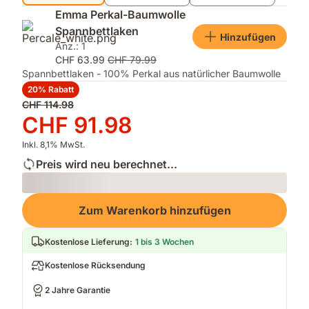
Emma Perkal-Baumwolle
Spannbettlaken
Hinzufügen
Anz.: 1
CHF 63.99
CHF 79.99
Spannbettlaken - 100% Perkal aus natürlicher Baumwolle
20% Rabatt
Ursprünglicher
CHF 114.98
Preis
Preis
CHF 91.98
CHF 114.98
CHF 91.98
Inkl. 8,1% MwSt.
Preis wird neu berechnet...
Loading
Zum Warenkorb hinzufügen
Kostenlose Lieferung
:
1 bis 3 Wochen
Kostenlose Rücksendung
2 Jahre Garantie