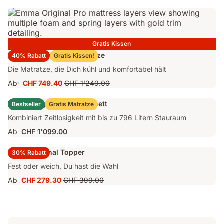
CHF 1'239.00
Preis
CHF 1'499.00
Gratis Kissen
Emma Original Pro Matratze
40% Rabatt
Gratis Kissen!
Die Matratze, die Dich kühl und komfortabel hält
Ab
CHF 749.40
CHF 1'249.00
1
Preis
Ursprünglicher
CHF 749.40
Preis
Emma Original Stauraumbett
Bestseller
Gratis Matratze
CHF 1'249.00
Kombiniert Zeitlosigkeit mit bis zu 796 Litern Stauraum
Ab
CHF 1'099.00
Emma Original Topper
30% Rabatt
Fest oder weich, Du hast die Wahl
Ab
CHF 279.30
CHF 399.00
Preis
Ursprünglicher
CHF 279.30
Preis
CHF 399.00