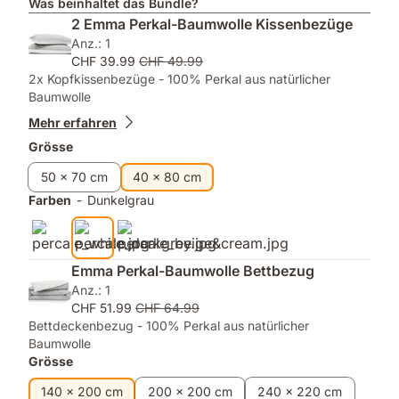
Was beinhaltet das Bundle?
mattem,
ganze
2 Emma Perkal-Baumwolle Kissenbezüge
weichem
Nacht
Anz.: 1
Finish
trocken
CHF 39.99
CHF 49.99
und
2x Kopfkissenbezüge - 100% Perkal aus natürlicher
bequem
Baumwolle
zu
bleiben
Mehr erfahren
Grösse
50 x 70 cm
40 x 80 cm
Farben
-
Dunkelgrau
Emma Perkal-Baumwolle Bettbezug
Anz.: 1
CHF 51.99
CHF 64.99
Bettdeckenbezug - 100% Perkal aus natürlicher
Baumwolle
Grösse
140 x 200 cm
200 x 200 cm
240 x 220 cm