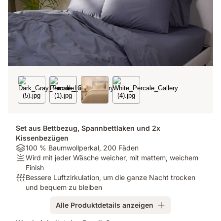
Set aus Bettbezug, Spannbettlaken und 2x
Kissenbezügen
Material:
100 % Baumwollperkal, 200 Fäden
100
Firmness:
Wird mit jeder Wäsche weicher, mit mattem, weichem
%
Wird
Finish
Baumwollperkal,
mit
Atmungsaktivität:
Bessere Luftzirkulation, um die ganze Nacht trocken
200
jeder
Bessere
und bequem zu bleiben
Fäden
Wäsche
Luftzirkulation,
Alle Produktdetails anzeigen
weicher,
um
mit
die