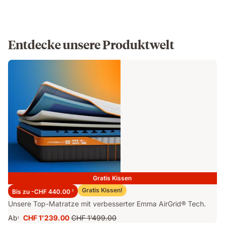
Entdecke unsere Produktwelt
Gratis Kissen
Emma Performance 26 Matratze
Gratis Kissen!
Bis zu -CHF 440.00
2
Unsere Top-Matratze mit verbesserter Emma AirGrid® Tech.
Ab
CHF 1'239.00
CHF 1'499.00
1
Preis
Ursprünglicher