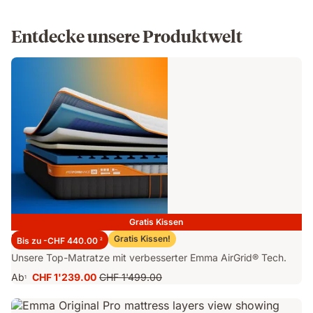
Entdecke unsere Produktwelt
Gratis Kissen
Emma Performance 26 Matratze
Gratis Kissen!
Bis zu -CHF 440.00
2
Unsere Top-Matratze mit verbesserter Emma AirGrid® Tech.
Ab
CHF 1'239.00
CHF 1'499.00
1
Preis
Ursprünglicher
CHF 1'239.00
Preis
CHF 1'499.00