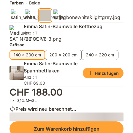
Farben
-
Beige
Emma Satin-Baumwolle Bettbezug
Anz.: 1
CHF 99.00
Grösse
140 x 200 cm
200 x 200 cm
240 x 220 cm
Emma Satin-Baumwolle
Spannbettlaken
Hinzufügen
Anz.: 1
CHF 69.00
CHF 188.00
Inkl. 8,1% MwSt.
Preis wird neu berechnet...
Loading
Zum Warenkorb hinzufügen