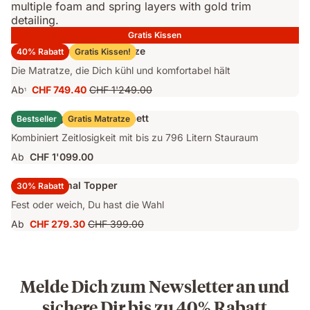
Gratis Kissen
Emma Original Pro Matratze
40% Rabatt
Gratis Kissen!
Die Matratze, die Dich kühl und komfortabel hält
Ab
CHF 749.40
CHF 1'249.00
1
Preis
Ursprünglicher
CHF 749.40
Preis
Emma Original Stauraumbett
Bestseller
Gratis Matratze
CHF 1'249.00
Kombiniert Zeitlosigkeit mit bis zu 796 Litern Stauraum
Ab
CHF 1'099.00
Emma Original Topper
30% Rabatt
Fest oder weich, Du hast die Wahl
Ab
CHF 279.30
CHF 399.00
Preis
Ursprünglicher
CHF 279.30
Preis
CHF 399.00
Melde Dich zum Newsletter an und
sichere Dir bis zu 40% Rabatt