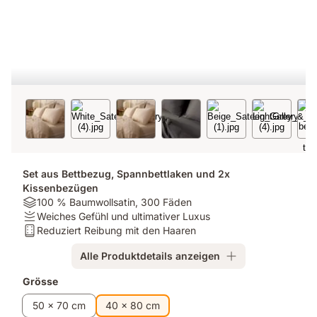
Set aus Bettbezug, Spannbettlaken und 2x
Kissenbezügen
Material:
100 % Baumwollsatin, 300 Fäden
100
Firmness:
Weiches Gefühl und ultimativer Luxus
%
Weiches
Matratzentyp:
Reduziert Reibung mit den Haaren
Baumwollsatin,
Gefühl
Reduziert
Alle Produktdetails anzeigen
300
und
Reibung
Fäden
ultimativer
mit
Zusatzprodukte
Grösse
Luxus
den
Haaren
50 x 70 cm
40 x 80 cm