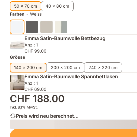
Haaren
50 x 70 cm
40 x 80 cm
Farben
-
Weiss
Emma Satin-Baumwolle Bettbezug
Anz.: 1
CHF 99.00
Grösse
140 x 200 cm
200 x 200 cm
240 x 220 cm
Emma Satin-Baumwolle Spannbettlaken
Anz.: 1
CHF 69.00
CHF 188.00
Inkl. 8,1% MwSt.
Preis wird neu berechnet...
Loading