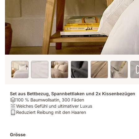
Set aus Bettbezug, Spannbettlaken und 2x Kissenbezügen
Material:
100 % Baumwollsatin, 300 Fäden
100
Firmness:
Weiches Gefühl und ultimativer Luxus
%
Weiches
Matratzentyp:
Reduziert Reibung mit den Haaren
Baumwollsatin,
Gefühl
Reduziert
300
und
Reibung
Fäden
ultimativer
mit
Zusatzprodukte
Grösse
Luxus
den