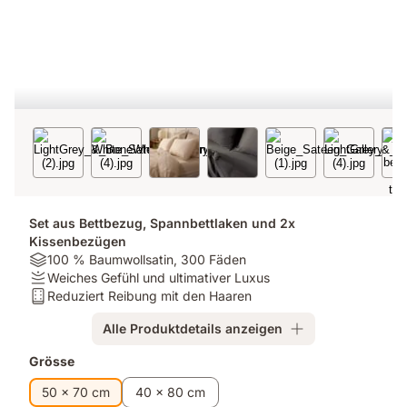
Set aus Bettbezug, Spannbettlaken und 2x
Kissenbezügen
Material:
100 % Baumwollsatin, 300 Fäden
100
Firmness:
Weiches Gefühl und ultimativer Luxus
%
Weiches
Matratzentyp:
Reduziert Reibung mit den Haaren
Baumwollsatin,
Gefühl
Reduziert
Alle Produktdetails anzeigen
300
und
Reibung
Fäden
ultimativer
mit
Zusatzprodukte
Grösse
Luxus
den
Haaren
50 x 70 cm
40 x 80 cm