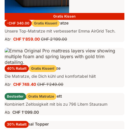
Gratis Kissen
Emma Performance 26 Matratze
-CHF 340.00
Gratis Kissen!
Unsere Top-Matratze mit verbesserter Emma AirGrid Tech.
Ab
CHF 1'859.00
CHF 2'199.00
1
Preis
Ursprünglicher
CHF 1'859.00
Preis
CHF 2'199.00
Emma Original Pro Matratze
40% Rabatt
Gratis Kissen!
Die Matratze, die Dich kühl und komfortabel hält
Ab
CHF 749.40
CHF 1'249.00
1
Preis
Ursprünglicher
CHF 749.40
Preis
Emma Original Stauraumbett
Bestseller
Gratis Matratze
CHF 1'249.00
Kombiniert Zeitlosigkeit mit bis zu 796 Litern Stauraum
Ab
CHF 1'099.00
Emma Original Topper
30% Rabatt