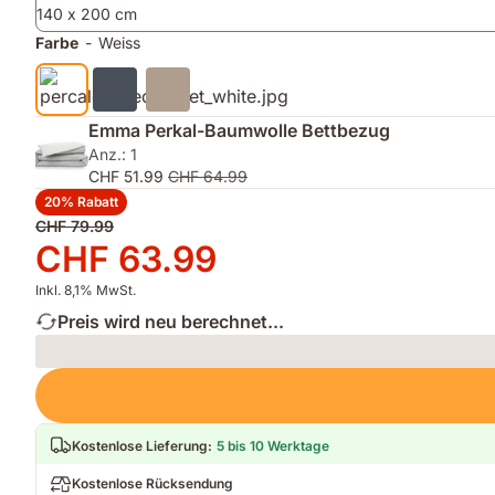
140 x 200 cm
mattem,
Nacht
weichem
trocken
Farbe
-
Weiss
Finish
und
bequem
zu
bleiben
Emma Perkal-Baumwolle Bettbezug
Anz.: 1
CHF 51.99
CHF 64.99
20% Rabatt
Ursprünglicher
CHF 79.99
Preis
Preis
CHF 63.99
CHF 79.99
CHF 63.99
Inkl. 8,1% MwSt.
Preis wird neu berechnet...
Loading
Kostenlose Lieferung
:
5 bis 10 Werktage
Kostenlose Rücksendung