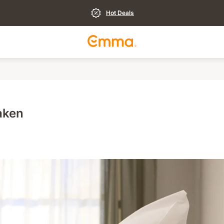
Hot Deals
aken