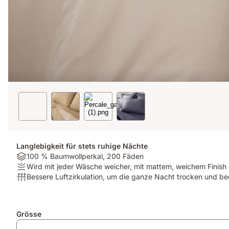
Langlebigkeit für stets ruhige Nächte
Material:
100 % Baumwollperkal, 200 Fäden
100
Firmness:
Wird mit jeder Wäsche weicher, mit mattem, weichem Finish
%
Wird
Atmungsaktivität:
Bessere Luftzirkulation, um die ganze Nacht trocken und b
Baumwollperkal,
mit
Bessere
200
jeder
Luftzirkulation,
Fäden
Wäsche
um
Zusatzprodukte
Grösse
weicher,
die
mit
ganze