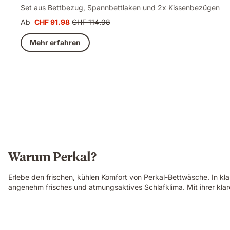
Set aus Bettbezug, Spannbettlaken und 2x Kissenbezügen
Ab
CHF 91.98
CHF 114.98
Preis
Ursprünglicher
CHF 91.98
Preis
Mehr erfahren
CHF 114.98
Warum Perkal?
Erlebe den frischen, kühlen Komfort von Perkal-Bettwäsche. In kla
angenehm frisches und atmungsaktives Schlafklima. Mit ihrer klare