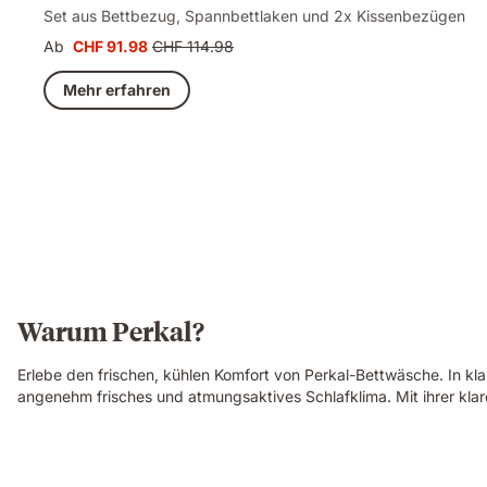
Set aus Bettbezug, Spannbettlaken und 2x Kissenbezügen
Ab
CHF 91.98
CHF 114.98
Preis
Ursprünglicher
CHF 91.98
Preis
Mehr erfahren
CHF 114.98
Warum Perkal?
Erlebe den frischen, kühlen Komfort von Perkal-Bettwäsche. In kla
angenehm frisches und atmungsaktives Schlafklima. Mit ihrer klare