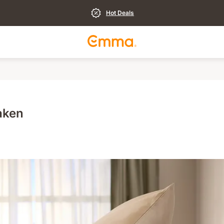
Hot Deals
aken