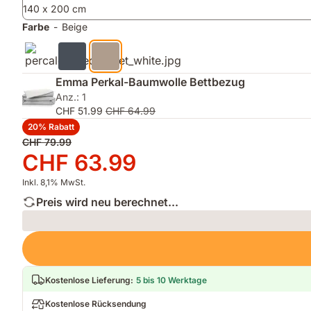
140 x 200 cm
mattem,
Nacht
weichem
trocken
Farbe
-
Beige
Finish
und
bequem
zu
bleiben
Emma Perkal-Baumwolle Bettbezug
Anz.: 1
CHF 51.99
CHF 64.99
20% Rabatt
Ursprünglicher
CHF 79.99
Preis
Preis
CHF 63.99
CHF 79.99
CHF 63.99
Inkl. 8,1% MwSt.
Preis wird neu berechnet...
Loading
Kostenlose Lieferung
:
5 bis 10 Werktage
Kostenlose Rücksendung