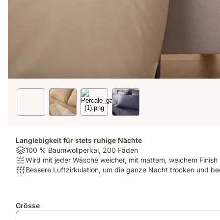
Langlebigkeit für stets ruhige Nächte
Material:
100 % Baumwollperkal, 200 Fäden
100
Firmness:
Wird mit jeder Wäsche weicher, mit mattem, weichem Finish
%
Wird
Atmungsaktivität:
Bessere Luftzirkulation, um die ganze Nacht trocken und b
Baumwollperkal,
mit
Bessere
200
jeder
Luftzirkulation,
Fäden
Wäsche
um
Zusatzprodukte
Grösse
weicher,
die
mit
ganze