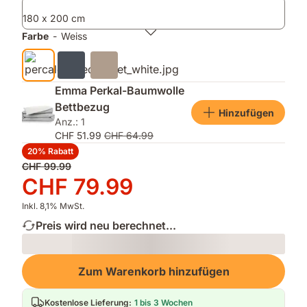
weichem
Nacht
180 x 200 cm
Finish
trocken
und
Farbe
-
Weiss
bequem
zu
bleiben
Emma Perkal-Baumwolle
Bettbezug
Hinzufügen
Anz.: 1
CHF 51.99
CHF 64.99
20% Rabatt
Ursprünglicher
CHF 99.99
Preis
Preis
CHF 79.99
CHF 99.99
CHF 79.99
Inkl. 8,1% MwSt.
Preis wird neu berechnet...
Loading
Zum Warenkorb hinzufügen
Kostenlose Lieferung
:
1 bis 3 Wochen