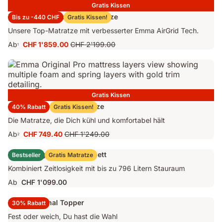
Gratis Kissen
Emma Performance 26 Matratze
Bis zu -440 CHF
Gratis Kissen!
Unsere Top-Matratze mit verbesserter Emma AirGrid Tech.
Ab
CHF 1'859.00
CHF 2'199.00
1
Preis
Ursprünglicher
CHF 1'859.00
Preis
CHF 2'199.00
Gratis Kissen
Emma Original Pro Matratze
40% Rabatt
Gratis Kissen!
Die Matratze, die Dich kühl und komfortabel hält
Ab
CHF 749.40
CHF 1'249.00
2
Preis
Ursprünglicher
CHF 749.40
Preis
Emma Original Stauraumbett
Bestseller
Gratis Matratze
CHF 1'249.00
Kombiniert Zeitlosigkeit mit bis zu 796 Litern Stauraum
Ab
CHF 1'099.00
Emma Original Topper
30% Rabatt
Fest oder weich, Du hast die Wahl