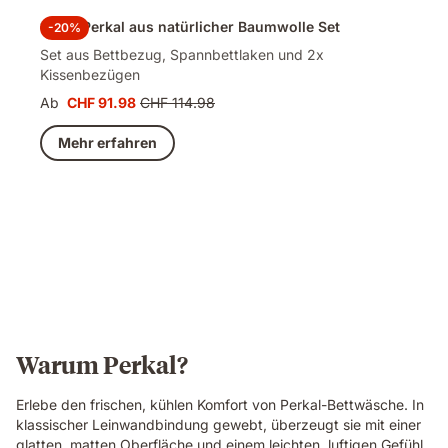
100% Perkal aus natürlicher Baumwolle Set
-20%
Set aus Bettbezug, Spannbettlaken und 2x
Kissenbezügen
Ab
CHF 91.98
CHF 114.98
Preis
Ursprünglicher
CHF 91.98
Preis
Mehr erfahren
CHF 114.98
Warum Perkal?
Erlebe den frischen, kühlen Komfort von Perkal-Bettwäsche. In
klassischer Leinwandbindung gewebt, überzeugt sie mit einer
glatten, matten Oberfläche und einem leichten, luftigen Gefühl