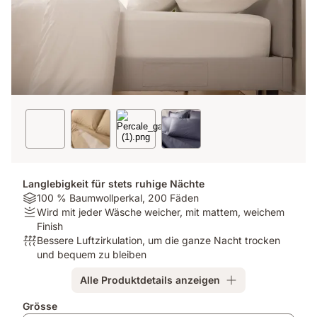
Langlebigkeit für stets ruhige Nächte
Material:
100 % Baumwollperkal, 200 Fäden
100
Firmness:
Wird mit jeder Wäsche weicher, mit mattem, weichem
%
Wird
Finish
Baumwollperkal,
mit
Atmungsaktivität:
Bessere Luftzirkulation, um die ganze Nacht trocken
200
jeder
Bessere
und bequem zu bleiben
Fäden
Wäsche
Luftzirkulation,
Alle Produktdetails anzeigen
weicher,
um
mit
die
Zusatzprodukte
Grösse
mattem,
ganze