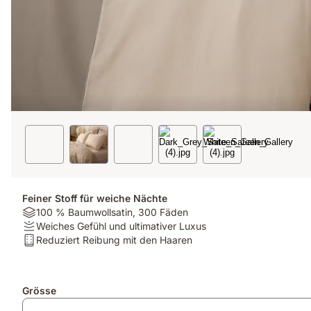
Feiner Stoff für weiche Nächte
Material:
100 % Baumwollsatin, 300 Fäden
100
Firmness:
Weiches Gefühl und ultimativer Luxus
%
Weiches
Matratzentyp:
Reduziert Reibung mit den Haaren
Baumwollsatin,
Gefühl
Reduziert
300
und
Reibung
Fäden
ultimativer
mit
Zusatzprodukte
Grösse
Luxus
den
Haaren