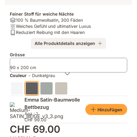
Feiner Stoff für weiche Nächte
Material:
100 % Baumwollsatin, 300 Fäden
100
Firmness:
Weiches Gefühl und ultimativer Luxus
%
Weiches
Matratzentyp:
Reduziert Reibung mit den Haaren
Baumwollsatin,
Gefühl
Reduziert
Alle Produktdetails anzeigen
300
und
Reibung
Fäden
ultimativer
mit
Zusatzprodukte
Grösse
Luxus
den
Haaren
90 x 200 cm
Couleur
-
Dunkelgrau
Emma Satin-Baumwolle
Bettbezug
Hinzufügen
Anz.: 1
CHF 99.00
CHF 69.00