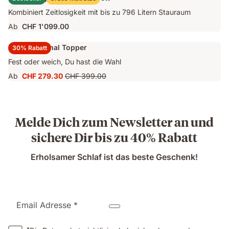
CHF 1'249.00
Kombiniert Zeitlosigkeit mit bis zu 796 Litern Stauraum
Ab
CHF 1'099.00
Emma Original Topper
30% Rabatt
Fest oder weich, Du hast die Wahl
Ab
CHF 279.30
CHF 399.00
Preis
Ursprünglicher
CHF 279.30
Preis
CHF 399.00
Melde Dich zum Newsletter an und
sichere Dir bis zu 40% Rabatt
Erholsamer Schlaf ist das beste Geschenk!
Email Adresse *