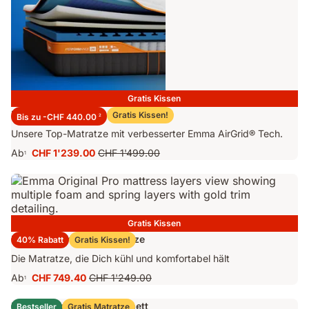
Gratis Kissen
Emma Performance 26 Matratze
Gratis Kissen!
Bis zu -CHF 440.00
2
Unsere Top-Matratze mit verbesserter Emma AirGrid® Tech.
Ab
CHF 1'239.00
CHF 1'499.00
1
Preis
Ursprünglicher
CHF 1'239.00
Preis
CHF 1'499.00
Gratis Kissen
Emma Original Pro Matratze
40% Rabatt
Gratis Kissen!
Die Matratze, die Dich kühl und komfortabel hält
Ab
CHF 749.40
CHF 1'249.00
1
Preis
Ursprünglicher
CHF 749.40
Preis
Emma Original Stauraumbett
Bestseller
Gratis Matratze