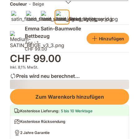
Couleur
-
Beige
Emma Satin-Baumwolle
Bettbezug
Hinzufügen
Anz.: 1
CHF 99.00
CHF 99.00
Inkl. 8,1% MwSt.
Preis wird neu berechnet...
Loading
Zum Warenkorb hinzufügen
Kostenlose Lieferung
:
5 bis 10 Werktage
Kostenlose Rücksendung
2 Jahre Garantie