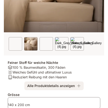
Feiner Stoff für weiche Nächte
Material:
100 % Baumwollsatin, 300 Fäden
100
Firmness:
Weiches Gefühl und ultimativer Luxus
%
Weiches
Matratzentyp:
Reduziert Reibung mit den Haaren
Baumwollsatin,
Gefühl
Reduziert
Alle Produktdetails anzeigen
300
und
Reibung
Fäden
ultimativer
mit
Zusatzprodukte
Grösse
Luxus
den
Haaren
140 x 200 cm