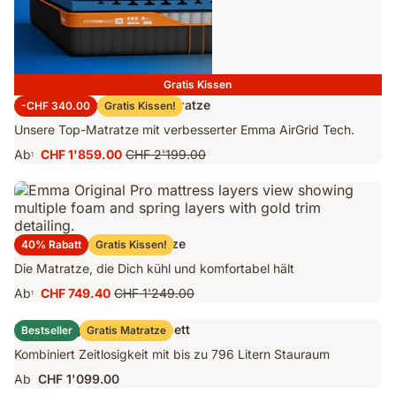
Gratis Kissen
Emma Performance 26 Matratze
-CHF 340.00
Gratis Kissen!
Unsere Top-Matratze mit verbesserter Emma AirGrid Tech.
Ab
CHF 1'859.00
CHF 2'199.00
1
Preis
Ursprünglicher
CHF 1'859.00
Preis
CHF 2'199.00
Emma Original Pro Matratze
40% Rabatt
Gratis Kissen!
Die Matratze, die Dich kühl und komfortabel hält
Ab
CHF 749.40
CHF 1'249.00
1
Preis
Ursprünglicher
CHF 749.40
Preis
Emma Original Stauraumbett
Bestseller
Gratis Matratze
CHF 1'249.00
Kombiniert Zeitlosigkeit mit bis zu 796 Litern Stauraum
Ab
CHF 1'099.00