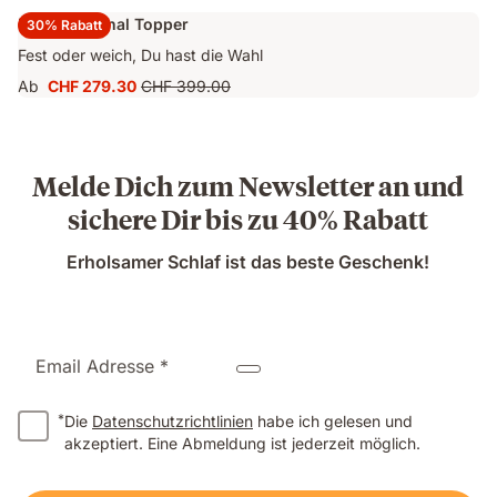
Emma Original Topper
30% Rabatt
Fest oder weich, Du hast die Wahl
Ab
CHF 279.30
CHF 399.00
Preis
Ursprünglicher
CHF 279.30
Preis
CHF 399.00
Melde Dich zum Newsletter an und
sichere Dir bis zu 40% Rabatt
Erholsamer Schlaf ist das beste Geschenk!
Email Adresse *
*
Die
Datenschutzrichtlinien
habe ich gelesen und
akzeptiert. Eine Abmeldung ist jederzeit möglich.