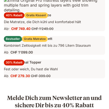
CHF 2'199.00
Emma Original Pro Matratze
40% Rabatt
Gratis Kissen!
Die Matratze, die Dich kühl und komfortabel hält
Ab
CHF 749.40
CHF 1'249.00
1
Preis
Ursprünglicher
CHF 749.40
Preis
Emma Original Stauraumbett
Bestseller
Gratis Matratze
CHF 1'249.00
Kombiniert Zeitlosigkeit mit bis zu 796 Litern Stauraum
Ab
CHF 1'099.00
Emma Original Topper
30% Rabatt
Fest oder weich, Du hast die Wahl
Ab
CHF 279.30
CHF 399.00
Preis
Ursprünglicher
CHF 279.30
Preis
CHF 399.00
Melde Dich zum Newsletter an und
sichere Dir bis zu 40% Rabatt