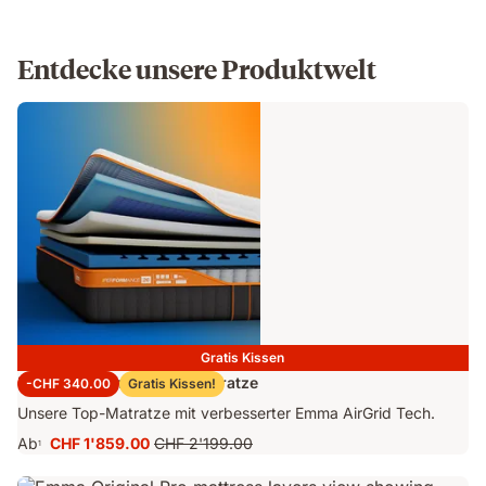
Entdecke unsere Produktwelt
Gratis Kissen
Emma Performance 26 Matratze
-CHF 340.00
Gratis Kissen!
Unsere Top-Matratze mit verbesserter Emma AirGrid Tech.
Ab
CHF 1'859.00
CHF 2'199.00
1
Preis
Ursprünglicher
CHF 1'859.00
Preis