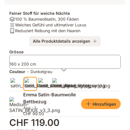
Feiner Stoff für weiche Nächte
Material:
100 % Baumwollsatin, 300 Fäden
100
Firmness:
Weiches Gefühl und ultimativer Luxus
%
Weiches
Matratzentyp:
Reduziert Reibung mit den Haaren
Baumwollsatin,
Gefühl
Reduziert
Alle Produktdetails anzeigen
300
und
Reibung
Fäden
ultimativer
mit
Zusatzprodukte
Grösse
Luxus
den
Haaren
160 x 200 cm
Couleur
-
Dunkelgrau
Emma Satin-Baumwolle
Bettbezug
Hinzufügen
Anz.: 1
CHF 99.00
CHF 119.00