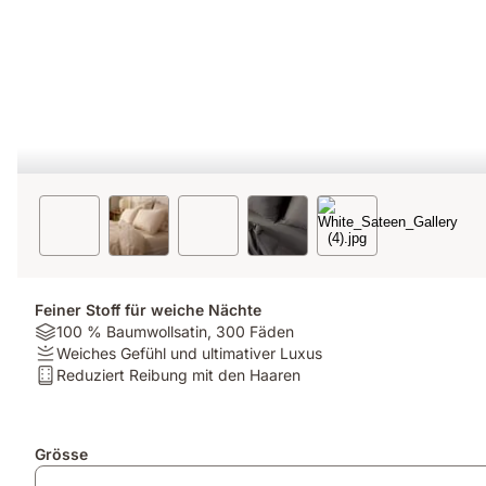
Feiner Stoff für weiche Nächte
Material:
100 % Baumwollsatin, 300 Fäden
100
Firmness:
Weiches Gefühl und ultimativer Luxus
%
Weiches
Matratzentyp:
Reduziert Reibung mit den Haaren
Baumwollsatin,
Gefühl
Reduziert
300
und
Reibung
Fäden
ultimativer
mit
Zusatzprodukte
Grösse
Luxus
den
Haaren