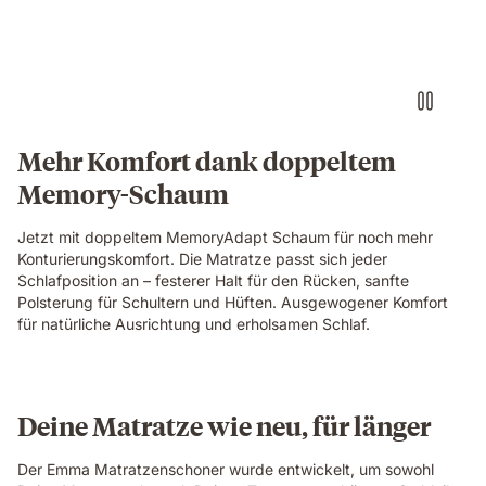
relaxing
and
laughing
together
on
an
Emma
Mehr Komfort dank doppeltem
Original
Memory-Schaum
mattress
in
a
Jetzt mit doppeltem MemoryAdapt Schaum für noch mehr
cosy
Konturierungskomfort. Die Matratze passt sich jeder
bedroom.
Schlafposition an – festerer Halt für den Rücken, sanfte
Polsterung für Schultern und Hüften. Ausgewogener Komfort
für natürliche Ausrichtung und erholsamen Schlaf.
Deine Matratze wie neu, für länger
Der Emma Matratzenschoner wurde entwickelt, um sowohl