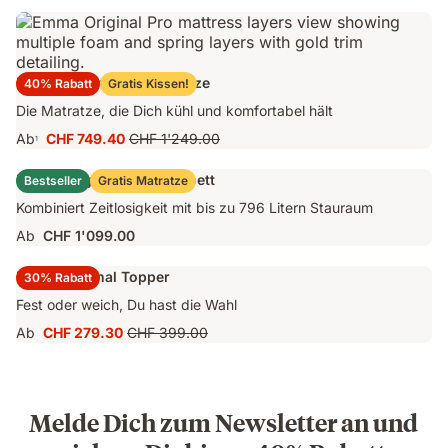
CHF 1'859.00
Preis
CHF 2'199.00
Emma Original Pro Matratze
40% Rabatt
Gratis Kissen!
Die Matratze, die Dich kühl und komfortabel hält
Ab
CHF 749.40
CHF 1'249.00
1
Preis
Ursprünglicher
CHF 749.40
Preis
Emma Original Stauraumbett
Bestseller
Gratis Matratze
CHF 1'249.00
Kombiniert Zeitlosigkeit mit bis zu 796 Litern Stauraum
Ab
CHF 1'099.00
Emma Original Topper
30% Rabatt
Fest oder weich, Du hast die Wahl
Ab
CHF 279.30
CHF 399.00
Preis
Ursprünglicher
CHF 279.30
Preis
CHF 399.00
Melde Dich zum Newsletter an und