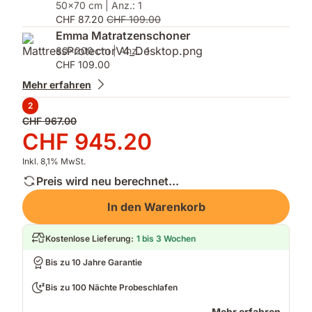
50x70 cm | Anz.: 1
CHF 87.20
CHF 109.00
Emma Matratzenschoner
80x200 cm | Anz.: 1
CHF 109.00
Mehr erfahren
2
Ursprünglicher
CHF 967.00
Preis
Preis
CHF 945.20
CHF 967.00
CHF 945.20
Inkl. 8,1% MwSt.
Preis wird neu berechnet...
In den Warenkorb
Kostenlose Lieferung
:
1 bis 3 Wochen
Bis zu 10 Jahre Garantie
Bis zu 100 Nächte Probeschlafen
Mehr erfahren