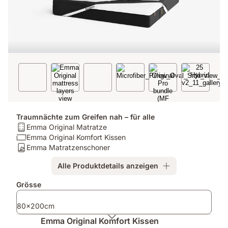
Traumnächte zum Greifen nah – für alle
Matratze:
Emma Original Matratze
Emma
Kissen:
Emma Original Komfort Kissen
Original
Emma
Matratzenschoner:
Emma Matratzenschoner
Matratze
Original
Emma
Alle Produktdetails anzeigen
Komfort
Matratzenschoner
Kissen
Zusatzprodukte
Grösse
80x200cm
Emma Original Komfort Kissen