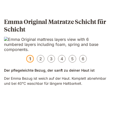
Emma Original Matratze Schicht für
Schicht
1
2
3
4
5
6
Der pflegeleichte Bezug, der sanft zu deiner Haut ist
Der Emma Bezug ist weich auf der Haut. Komplett abnehmbar
und bei 40°C waschbar für längere Haltbarkeit.
Video
of
a
family