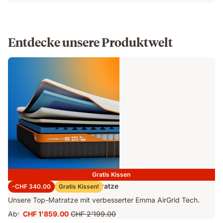
Entdecke unsere Produktwelt
Gratis Kissen
Emma Performance 26 Matratze
-CHF 340.00
Gratis Kissen!
Unsere Top-Matratze mit verbesserter Emma AirGrid Tech.
Ab
CHF 1'859.00
CHF 2'199.00
1
Preis
Ursprünglicher