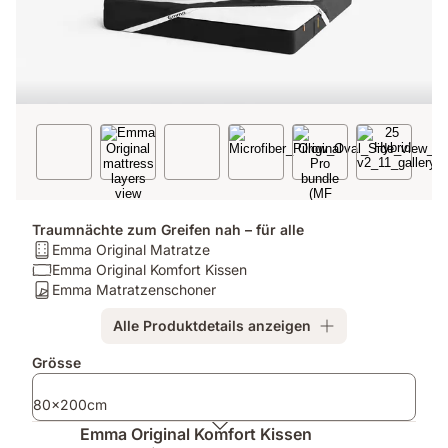
Traumnächte zum Greifen nah – für alle
Matratze:
Emma Original Matratze
Emma
Kissen:
Emma Original Komfort Kissen
Original
Emma
Matratzenschoner:
Emma Matratzenschoner
Matratze
Original
Emma
Alle Produktdetails anzeigen
Komfort
Matratzenschoner
Kissen
Zusatzprodukte
Grösse
80x200cm
Emma Original Komfort Kissen