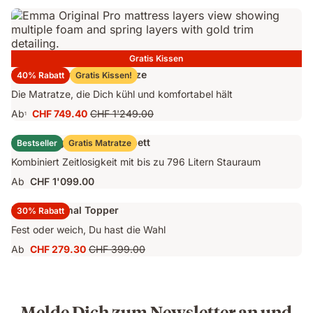
CHF 1'239.00
Preis
CHF 1'499.00
Gratis Kissen
Emma Original Pro Matratze
40% Rabatt
Gratis Kissen!
Die Matratze, die Dich kühl und komfortabel hält
Ab
CHF 749.40
CHF 1'249.00
1
Preis
Ursprünglicher
CHF 749.40
Preis
Emma Original Stauraumbett
Bestseller
Gratis Matratze
CHF 1'249.00
Kombiniert Zeitlosigkeit mit bis zu 796 Litern Stauraum
Ab
CHF 1'099.00
Emma Original Topper
30% Rabatt
Fest oder weich, Du hast die Wahl
Ab
CHF 279.30
CHF 399.00
Preis
Ursprünglicher
CHF 279.30
Preis
CHF 399.00
Melde Dich zum Newsletter an und