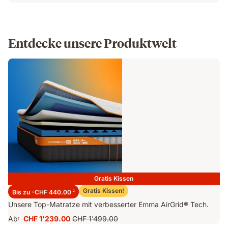
Entdecke unsere Produktwelt
Gratis Kissen
Emma Performance 26 Matratze
Gratis Kissen!
Bis zu -CHF 440.00
2
Unsere Top-Matratze mit verbesserter Emma AirGrid® Tech.
Ab
CHF 1'239.00
CHF 1'499.00
1
Preis
Ursprünglicher