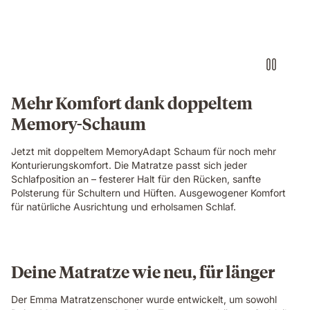
relaxing
and
laughing
together
on
an
Emma
Mehr Komfort dank doppeltem
Original
Memory-Schaum
mattress
in
a
Jetzt mit doppeltem MemoryAdapt Schaum für noch mehr
cosy
Konturierungskomfort. Die Matratze passt sich jeder
bedroom.
Schlafposition an – festerer Halt für den Rücken, sanfte
Polsterung für Schultern und Hüften. Ausgewogener Komfort
für natürliche Ausrichtung und erholsamen Schlaf.
Deine Matratze wie neu, für länger
Der Emma Matratzenschoner wurde entwickelt, um sowohl