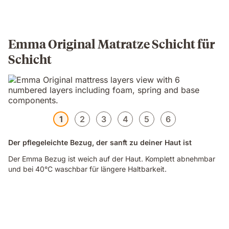
Emma Original Matratze Schicht für
Schicht
1
2
3
4
5
6
Der pflegeleichte Bezug, der sanft zu deiner Haut ist
Der Emma Bezug ist weich auf der Haut. Komplett abnehmbar
und bei 40°C waschbar für längere Haltbarkeit.
Video
of
a
family