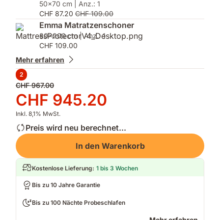
50x70 cm | Anz.: 1
CHF 87.20
CHF 109.00
Emma Matratzenschoner
80x200 cm | Anz.: 1
CHF 109.00
Mehr erfahren
2
Ursprünglicher
CHF 967.00
Preis
Preis
CHF 945.20
CHF 967.00
CHF 945.20
Inkl. 8,1% MwSt.
Preis wird neu berechnet...
In den Warenkorb
Kostenlose Lieferung
:
1 bis 3 Wochen
Bis zu 10 Jahre Garantie
Bis zu 100 Nächte Probeschlafen
Mehr erfahren