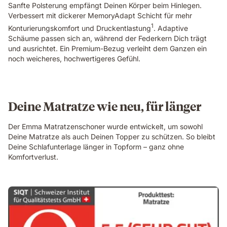
Sanfte Polsterung empfängt Deinen Körper beim Hinlegen.
showing
Verbessert mit dickerer MemoryAdapt Schicht für mehr
the
1
textured
Konturierungskomfort und Druckentlastung
. Adaptive
cover
Schäume passen sich an, während der Federkern Dich trägt
and
und ausrichtet. Ein Premium-Bezug verleiht dem Ganzen ein
gold
noch weicheres, hochwertigeres Gefühl.
trim
in
close-
up
Deine Matratze wie neu, für länger
detail.
Der Emma Matratzenschoner wurde entwickelt, um sowohl
Deine Matratze als auch Deinen Topper zu schützen. So bleibt
Deine Schlafunterlage länger in Topform – ganz ohne
Komfortverlust.