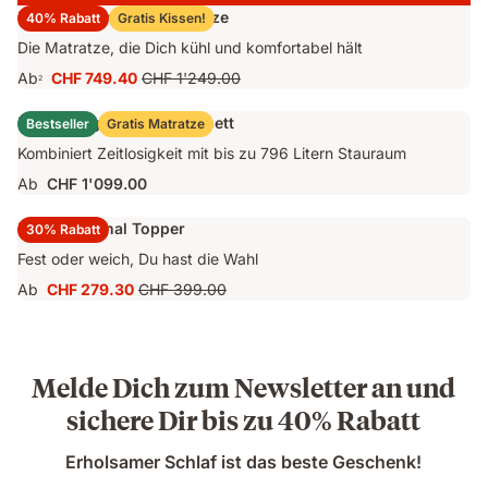
Emma Original Pro Matratze
40% Rabatt
Gratis Kissen!
Die Matratze, die Dich kühl und komfortabel hält
Ab
CHF 749.40
CHF 1'249.00
2
Preis
Ursprünglicher
CHF 749.40
Preis
Emma Original Stauraumbett
Bestseller
Gratis Matratze
CHF 1'249.00
Kombiniert Zeitlosigkeit mit bis zu 796 Litern Stauraum
Ab
CHF 1'099.00
Emma Original Topper
30% Rabatt
Fest oder weich, Du hast die Wahl
Ab
CHF 279.30
CHF 399.00
Preis
Ursprünglicher
CHF 279.30
Preis
CHF 399.00
Melde Dich zum Newsletter an und
sichere Dir bis zu 40% Rabatt
Erholsamer Schlaf ist das beste Geschenk!