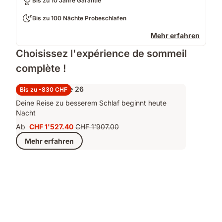
Bis zu 10 Jahre Garantie
Bis zu 100 Nächte Probeschlafen
Mehr erfahren
Choisissez l'expérience de sommeil
complète !
Set Performance 26
Bis zu -830 CHF
Deine Reise zu besserem Schlaf beginnt heute
Nacht
Ab
CHF 1'527.40
CHF 1'907.00
Preis
Ursprünglicher
Mehr erfahren
CHF 1'527.40
Preis
CHF 1'907.00