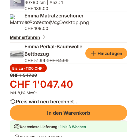
40x80 cm | Anz.: 1
CHF 189.00
Emma Matratzenschoner
80x200 cm | Anz.: 1
CHF 109.00
Mehr erfahren
Emma Perkal-Baumwolle
Hinzufügen
Bettbezug
CHF 51.99
CHF 64.99
Bis zu -1100 CHF
3
Ursprünglicher
CHF 1'547.00
Preis
Preis
CHF 1'047.40
CHF 1'547.00
CHF 1'047.40
Inkl. 8,1% MwSt.
Preis wird neu berechnet...
In den Warenkorb
Kostenlose Lieferung
:
1 bis 3 Wochen