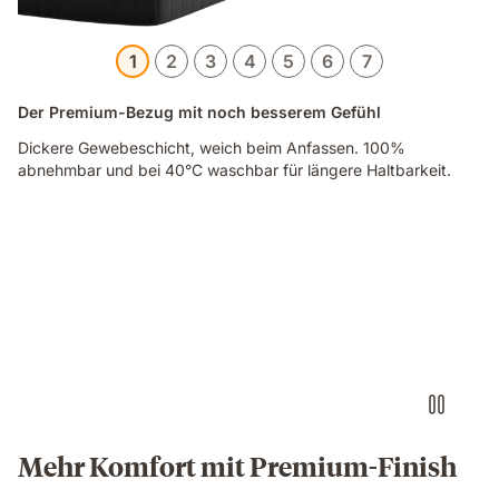
1
2
3
4
5
6
7
Der Premium-Bezug mit noch besserem Gefühl
Dickere Gewebeschicht, weich beim Anfassen. 100%
abnehmbar und bei 40°C waschbar für längere Haltbarkeit.
Video
of
a
hand
touching
the
edge
of
an
Emma
Original
Mehr Komfort mit Premium-Finish
Pro
mattress,