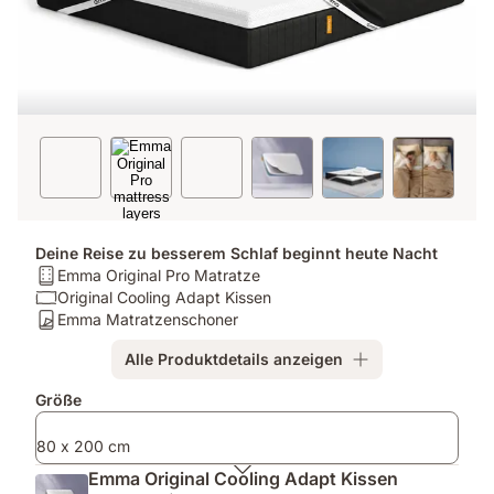
Deine Reise zu besserem Schlaf beginnt heute Nacht
Matratze:
Emma Original Pro Matratze
Emma
Kissen:
Original Cooling Adapt Kissen
Original
Original
Matratzenschoner:
Emma Matratzenschoner
Pro
Cooling
Emma
Alle Produktdetails anzeigen
Matratze
Adapt
Matratzenschoner
Kissen
Zusatzprodukte
Größe
80 x 200 cm
Emma Original Cooling Adapt Kissen