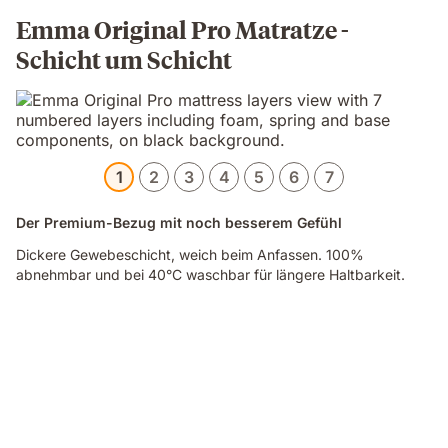
Emma Original Pro Matratze -
Schicht um Schicht
1
2
3
4
5
6
7
Der Premium-Bezug mit noch besserem Gefühl
Dickere Gewebeschicht, weich beim Anfassen. 100%
abnehmbar und bei 40°C waschbar für längere Haltbarkeit.
Video
of
a
hand
touching
the
edge