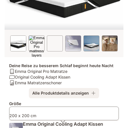
Deine Reise zu besserem Schlaf beginnt heute Nacht
Matratze:
Emma Original Pro Matratze
Emma
Kissen:
Original Cooling Adapt Kissen
Original
Original
Matratzenschoner:
Emma Matratzenschoner
Pro
Cooling
Emma
Alle Produktdetails anzeigen
Matratze
Adapt
Matratzenschoner
Kissen
Zusatzprodukte
Größe
200 x 200 cm
Emma Original Cooling Adapt Kissen