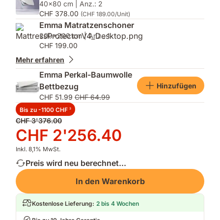
40x80 cm | Anz.: 2
CHF 378.00
(CHF 189.00/Unit)
Emma Matratzenschoner
200x200 cm | Anz.: 1
CHF 199.00
Mehr erfahren
Emma Perkal-Baumwolle
Hinzufügen
Bettbezug
CHF 51.99
CHF 64.99
Bis zu -1100 CHF
3
Ursprünglicher
CHF 3'376.00
Preis
Preis
CHF 2'256.40
CHF 3'376.00
CHF 2'256.40
Inkl. 8,1% MwSt.
Preis wird neu berechnet...
In den Warenkorb
Kostenlose Lieferung
:
2 bis 4 Wochen