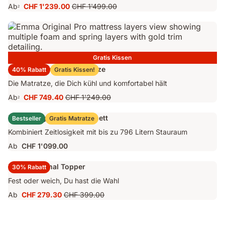
Ab
CHF 1'239.00
CHF 1'499.00
2
Preis
Ursprünglicher
CHF 1'239.00
Preis
CHF 1'499.00
Gratis Kissen
Emma Original Pro Matratze
40% Rabatt
Gratis Kissen!
Die Matratze, die Dich kühl und komfortabel hält
Ab
CHF 749.40
CHF 1'249.00
2
Preis
Ursprünglicher
CHF 749.40
Preis
Emma Original Stauraumbett
Bestseller
Gratis Matratze
CHF 1'249.00
Kombiniert Zeitlosigkeit mit bis zu 796 Litern Stauraum
Ab
CHF 1'099.00
Emma Original Topper
30% Rabatt
Fest oder weich, Du hast die Wahl
Ab
CHF 279.30
CHF 399.00
Preis
Ursprünglicher
CHF 279.30
Preis
CHF 399.00