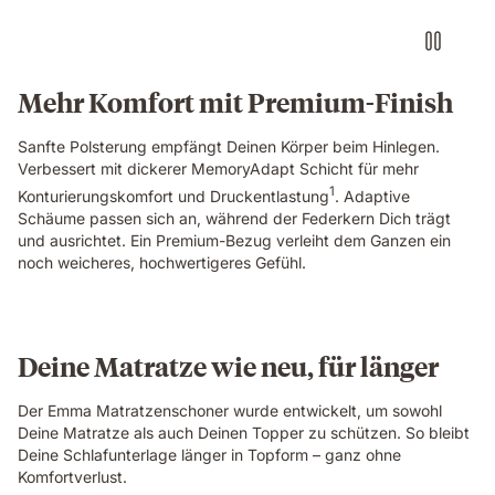
of
an
Emma
Original
Mehr Komfort mit Premium-Finish
Pro
mattress,
Sanfte Polsterung empfängt Deinen Körper beim Hinlegen.
showing
Verbessert mit dickerer MemoryAdapt Schicht für mehr
the
1
textured
Konturierungskomfort und Druckentlastung
. Adaptive
cover
Schäume passen sich an, während der Federkern Dich trägt
and
und ausrichtet. Ein Premium-Bezug verleiht dem Ganzen ein
gold
noch weicheres, hochwertigeres Gefühl.
trim
in
close-
up
Deine Matratze wie neu, für länger
detail.
Der Emma Matratzenschoner wurde entwickelt, um sowohl
Deine Matratze als auch Deinen Topper zu schützen. So bleibt
Deine Schlafunterlage länger in Topform – ganz ohne
Komfortverlust.