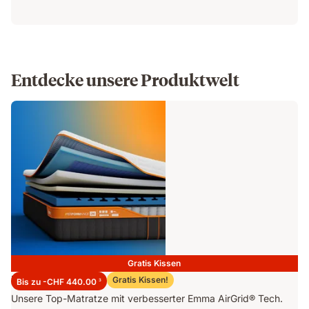
Entdecke unsere Produktwelt
Gratis Kissen
Emma Performance 26 Matratze
Gratis Kissen!
Bis zu -CHF 440.00
3
Unsere Top-Matratze mit verbesserter Emma AirGrid® Tech.