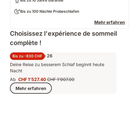
Bis zu 10 Jahre Garantie
Bis zu 100 Nächte Probeschlafen
Mehr erfahren
Choisissez l'expérience de sommeil
complète !
Set Performance 26
Bis zu -830 CHF
Deine Reise zu besserem Schlaf beginnt heute
Nacht
Ab
CHF 1'527.40
CHF 1'907.00
Preis
Ursprünglicher
Mehr erfahren
CHF 1'527.40
Preis
CHF 1'907.00