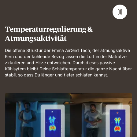
full-
body
support
and
Temperaturregulierung &
breathable
Atmungsaktivität
comfort.
Die offene Struktur der Emma AirGrid Tech, der atmungsaktive
Kern und der kühlende Bezug lassen die Luft in der Matratze
zirkulieren und Hitze entweichen. Durch dieses passive
Kühlsytem bleibt Deine Schlaftemperatur die ganze Nacht über
stabil, so dass Du länger und tiefer schlafen kannst.