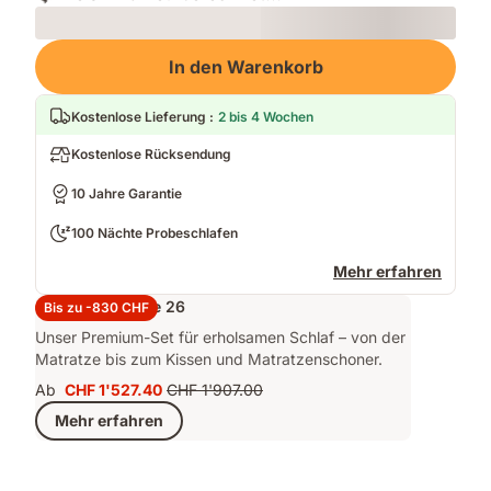
Loading
In den Warenkorb
Kostenlose Lieferung
:
2 bis 4 Wochen
Kostenlose Rücksendung
10 Jahre Garantie
100 Nächte Probeschlafen
Mehr erfahren
Set Performance 26
Bis zu -830 CHF
Unser Premium-Set für erholsamen Schlaf – von der
Matratze bis zum Kissen und Matratzenschoner.
Ab
CHF 1'527.40
CHF 1'907.00
Preis
Ursprünglicher
Mehr erfahren
CHF 1'527.40
Preis
CHF 1'907.00