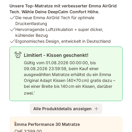
Unsere Top-Matratze mit verbesserter Emma AirGrid
Tech. Wähle Deine DeepCalm Comfort Höhe.
USP
Die neue Emma AirGrid Tech für optimale
1:
Druckentlastung
Die
USP
Hervorragende Luftzirkulation + super dicker,
neue
2:
kühlender Bezug
Emma
Hervorragende
USP
Ergonomisches Design, entwickelt in Deutschland
AirGrid
Luftzirkulation
3:
Tech
+
Ergonomisches
Limitiert - Kissen geschenkt!
für
super
Design,
Gültig vom 01.08.2026 00:00:00, bis
optimale
dicker,
entwickelt
09.08.2026 23:59:59, beim Kauf einer
Druckentlastung
kühlender
in
ausgewählten Matratze erhältst du ein Emma
Bezug
Deutschland
Original Adapt Kissen (40×70 cm) gratis dazu –
bei einer Breite bis 140 cm ein Kissen, darüber
zwei.
1
Alle Produktdetails anzeigen
Zusatzprodukte
Emma Performance 30 Matratze
CHF 3'599.00