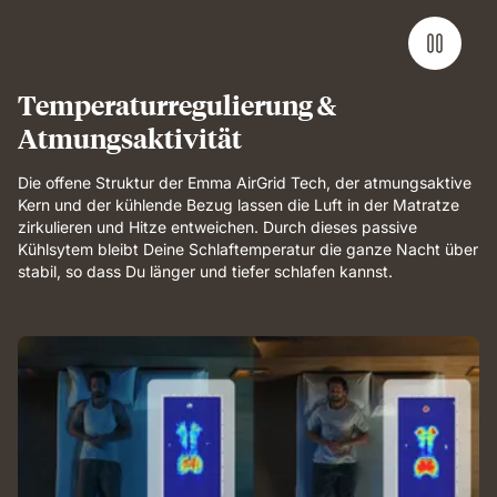
full-
body
support
and
Temperaturregulierung &
breathable
Atmungsaktivität
comfort.
Die offene Struktur der Emma AirGrid Tech, der atmungsaktive
Kern und der kühlende Bezug lassen die Luft in der Matratze
zirkulieren und Hitze entweichen. Durch dieses passive
Kühlsytem bleibt Deine Schlaftemperatur die ganze Nacht über
stabil, so dass Du länger und tiefer schlafen kannst.