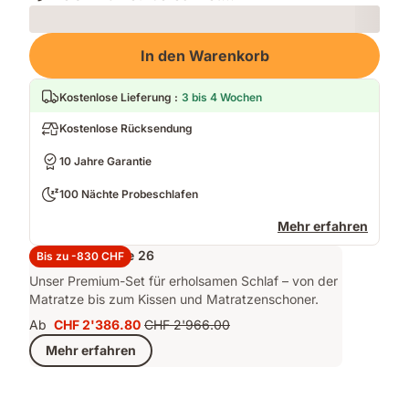
Loading
In den Warenkorb
Kostenlose Lieferung
:
3 bis 4 Wochen
Kostenlose Rücksendung
10 Jahre Garantie
100 Nächte Probeschlafen
Mehr erfahren
Set Performance 26
Bis zu -830 CHF
Unser Premium-Set für erholsamen Schlaf – von der
Matratze bis zum Kissen und Matratzenschoner.
Ab
CHF 2'386.80
CHF 2'966.00
Preis
Ursprünglicher
Mehr erfahren
CHF 2'386.80
Preis
CHF 2'966.00