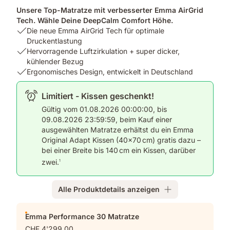
Unsere Top-Matratze mit verbesserter Emma AirGrid
Tech. Wähle Deine DeepCalm Comfort Höhe.
USP
Die neue Emma AirGrid Tech für optimale
1:
Druckentlastung
Die
USP
Hervorragende Luftzirkulation + super dicker,
neue
2:
kühlender Bezug
Emma
Hervorragende
USP
Ergonomisches Design, entwickelt in Deutschland
AirGrid
Luftzirkulation
3:
Tech
+
Ergonomisches
Limitiert - Kissen geschenkt!
für
super
Design,
Gültig vom 01.08.2026 00:00:00, bis
optimale
dicker,
entwickelt
09.08.2026 23:59:59, beim Kauf einer
Druckentlastung
kühlender
in
ausgewählten Matratze erhältst du ein Emma
Bezug
Deutschland
Original Adapt Kissen (40×70 cm) gratis dazu –
bei einer Breite bis 140 cm ein Kissen, darüber
zwei.
1
Alle Produktdetails anzeigen
Zusatzprodukte
Emma Performance 30 Matratze
CHF 4'299.00