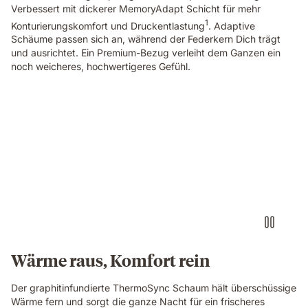
Verbessert mit dickerer MemoryAdapt Schicht für mehr
the
1
textured
Konturierungskomfort und Druckentlastung
. Adaptive
cover
Schäume passen sich an, während der Federkern Dich trägt
and
und ausrichtet. Ein Premium-Bezug verleiht dem Ganzen ein
gold
noch weicheres, hochwertigeres Gefühl.
trim
in
close-
Couple
up
sleeping
detail.
on
a
mattress
with
warm
and
cool
lighting
shown
Wärme raus, Komfort rein
on
each
Der graphitinfundierte ThermoSync Schaum hält überschüssige
side.
Wärme fern und sorgt die ganze Nacht für ein frischeres