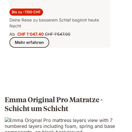
Original Pro Set
Bis zu -1100 CHF
Deine Reise zu besserem Schlaf beginnt heute
Nacht
Ab
CHF 1'047.40
CHF 1'547.00
Preis
Ursprünglicher
Mehr erfahren
CHF 1'047.40
Preis
CHF 1'547.00
Emma Original Pro Matratze -
Schicht um Schicht