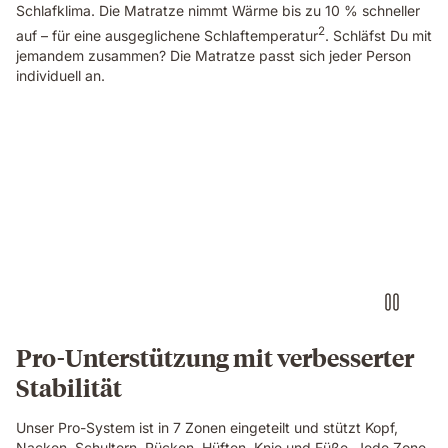
Schlafklima. Die Matratze nimmt Wärme bis zu 10 % schneller
2
auf – für eine ausgeglichene Schlaftemperatur
. Schläfst Du mit
jemandem zusammen? Die Matratze passt sich jeder Person
individuell an.
Video
of
a
woman
sleeping
on
her
side
on
an
Emma
Pro-Unterstützung mit verbesserter
Original
Stabilität
Pro
mattress
with
Unser Pro-System ist in 7 Zonen eingeteilt und stützt Kopf,
a
Nacken, Schultern, Rücken, Hüften, Knie und Füße. Jede Zone