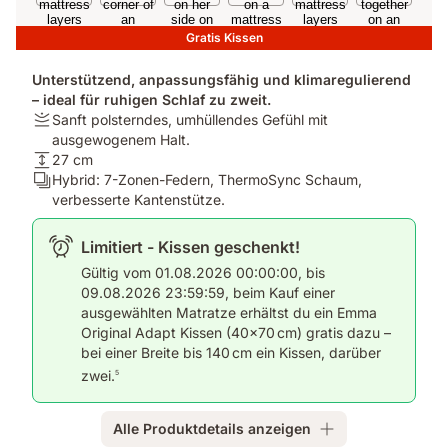
Gratis Kissen
Unterstützend, anpassungsfähig und klimaregulierend
– ideal für ruhigen Schlaf zu zweit.
Firmness:
Sanft polsterndes, umhüllendes Gefühl mit
Sanft
ausgewogenem Halt.
polsterndes,
Matratzenhöhe:
27 cm
umhüllendes
27
Ergonomie/Zonen:
Hybrid: 7-Zonen-Federn, ThermoSync Schaum,
Gefühl
cm
Hybrid:
verbesserte Kantenstütze.
mit
7-
ausgewogenem
Zonen-
Limitiert - Kissen geschenkt!
Halt.
Federn,
Gültig vom 01.08.2026 00:00:00, bis
ThermoSync
09.08.2026 23:59:59, beim Kauf einer
Schaum,
ausgewählten Matratze erhältst du ein Emma
verbesserte
Original Adapt Kissen (40×70 cm) gratis dazu –
Kantenstütze.
bei einer Breite bis 140 cm ein Kissen, darüber
zwei.
5
Alle Produktdetails anzeigen