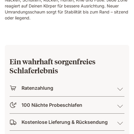
layers
reagiert auf Deinen Körper für bessere Ausrichtung. Neuer
view
Umrandungsschaum sorgt für Stabilität bis zum Rand – sitzend
showing
oder liegend.
foam
and
spring
construction
beneath
her.
Ein wahrhaft sorgenfreies
Schlaferlebnis
Ratenzahlung
100 Nächte Probeschlafen
Kostenlose Lieferung & Rücksendung