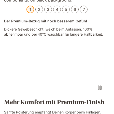
1
2
3
4
5
6
7
Der Premium-Bezug mit noch besserem Gefühl
Dickere Gewebeschicht, weich beim Anfassen. 100%
abnehmbar und bei 40°C waschbar für längere Haltbarkeit.
Video
of
a
hand
touching
the
edge
of
an
Emma
Original
Mehr Komfort mit Premium-Finish
Pro
mattress,
Sanfte Polsterung empfängt Deinen Körper beim Hinlegen.
showing