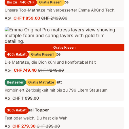
Emma Performance 26 Matratze
Bis zu -440 CHF
Gratis Kissen!
Unsere Top-Matratze mit verbesserter Emma AirGrid Tech.
Ab
CHF 1'859.00
CHF 2'199.00
3
Preis
Ursprünglicher
CHF 1'859.00
Preis
CHF 2'199.00
Gratis Kissen
Emma Original Pro Matratze
40% Rabatt
Gratis Kissen!
Die Matratze, die Dich kühl und komfortabel hält
Ab
CHF 749.40
CHF 1'249.00
4
Preis
Ursprünglicher
CHF 749.40
Preis
Emma Original Stauraumbett
Bestseller
Gratis Matratze
CHF 1'249.00
Kombiniert Zeitlosigkeit mit bis zu 796 Litern Stauraum
Ab
CHF 1'099.00
Emma Original Topper
30% Rabatt
Fest oder weich, Du hast die Wahl
Ab
CHF 279.30
CHF 399.00
Preis
Ursprünglicher