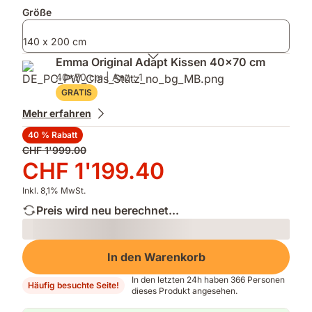
Zusatzprodukte
Größe
140 x 200 cm
Emma Original Adapt Kissen 40x70 cm
40x70 cm | Anz.: 1
GRATIS
Mehr erfahren
40 % Rabatt
Ursprünglicher
CHF 1'999.00
Preis
Preis
CHF 1'199.40
CHF 1'999.00
CHF 1'199.40
Inkl. 8,1% MwSt.
Preis wird neu berechnet...
Loading
In den Warenkorb
In den letzten 24h haben 366 Personen
Häufig besuchte Seite!
dieses Produkt angesehen.