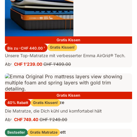
Gratis Kissen
Emma Performance 26 Matratze
Gratis Kissen!
Bis zu -CHF 440.00
2
Unsere Top-Matratze mit verbesserter Emma AirGrid® Tech.
Ab
CHF 1'239.00
CHF 1'499.00
1
Preis
Ursprünglicher
CHF 1'239.00
Preis
CHF 1'499.00
Gratis Kissen
Emma Original Pro Matratze
40% Rabatt
Gratis Kissen!
Die Matratze, die Dich kühl und komfortabel hält
Ab
CHF 749.40
CHF 1'249.00
1
Preis
Ursprünglicher
CHF 749.40
Preis
Emma Original Stauraumbett
Bestseller
Gratis Matratze
CHF 1'249.00