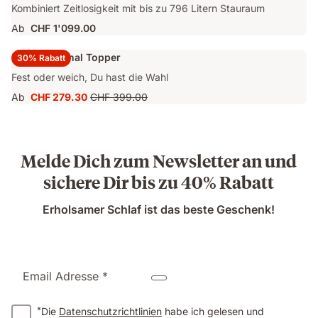
Kombiniert Zeitlosigkeit mit bis zu 796 Litern Stauraum
Ab
CHF 1'099.00
Emma Original Topper
30% Rabatt
Fest oder weich, Du hast die Wahl
Ab
CHF 279.30
CHF 399.00
Preis
Ursprünglicher
CHF 279.30
Preis
CHF 399.00
Melde Dich zum Newsletter an und
sichere Dir bis zu 40% Rabatt
Erholsamer Schlaf ist das beste Geschenk!
Email Adresse *
*
Die
Datenschutzrichtlinien
habe ich gelesen und