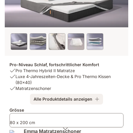
Pro-Niveau Schlaf, fortschrittlicher Komfort
USP
Pro Thermo Hybrid II Matratze
1:
USP
Luxe 4-Jahreszeiten-Decke & Pro Thermo Kissen
Pro
2:
(80x40)
Thermo
Luxe
USP
Matratzenschoner
Hybrid
4-
3:
Alle Produktdetails anzeigen
II
Jahreszeiten-
Matratzenschoner
Matratze
Decke
Zusatzprodukte
Grösse
&
Pro
80 x 200 cm
Thermo
Kissen
Emma Matratzenschoner