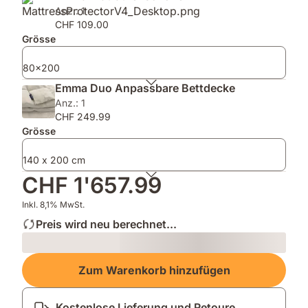
(80x40)
Anz.: 1
CHF 109.00
Grösse
80x200
Emma Duo Anpassbare Bettdecke
Anz.: 1
CHF 249.99
Grösse
140 x 200 cm
CHF 1'657.99
Inkl. 8,1% MwSt.
Preis wird neu berechnet...
Loading
Zum Warenkorb hinzufügen
Kostenlose Lieferung und Retoure