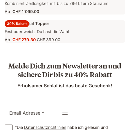
Kombiniert Zeitlosigkeit mit bis zu 796 Litern Stauraum
Ab
CHF 1'099.00
Emma Original Topper
30% Rabatt
Fest oder weich, Du hast die Wahl
Ab
CHF 279.30
CHF 399.00
Preis
Ursprünglicher
CHF 279.30
Preis
CHF 399.00
Melde Dich zum Newsletter an und
sichere Dir bis zu 40% Rabatt
Erholsamer Schlaf ist das beste Geschenk!
Email Adresse *
*
Die
Datenschutzrichtlinien
habe ich gelesen und