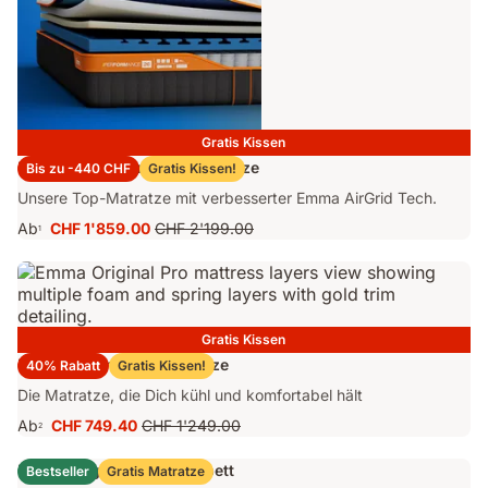
Gratis Kissen
Emma Performance 26 Matratze
Bis zu -440 CHF
Gratis Kissen!
Unsere Top-Matratze mit verbesserter Emma AirGrid Tech.
Ab
CHF 1'859.00
CHF 2'199.00
1
Preis
Ursprünglicher
CHF 1'859.00
Preis
CHF 2'199.00
Gratis Kissen
Emma Original Pro Matratze
40% Rabatt
Gratis Kissen!
Die Matratze, die Dich kühl und komfortabel hält
Ab
CHF 749.40
CHF 1'249.00
2
Preis
Ursprünglicher
CHF 749.40
Preis
Emma Original Stauraumbett
Bestseller
Gratis Matratze
CHF 1'249.00