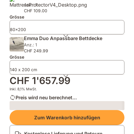
(80x40)
Anz.: 1
CHF 109.00
Grösse
80x200
Emma Duo Anpassbare Bettdecke
Anz.: 1
CHF 249.99
Grösse
140 x 200 cm
CHF 1'657.99
Inkl. 8,1% MwSt.
Preis wird neu berechnet...
Loading
Zum Warenkorb hinzufügen
Kostenlose Lieferung und Retoure