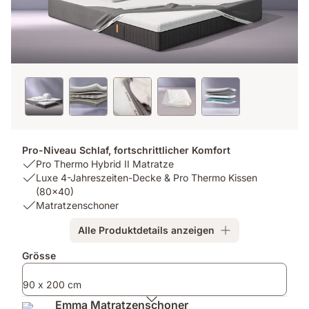
Pro-Niveau Schlaf, fortschrittlicher Komfort
USP
Pro Thermo Hybrid II Matratze
1:
USP
Luxe 4-Jahreszeiten-Decke & Pro Thermo Kissen
Pro
2:
(80x40)
Thermo
Luxe
USP
Matratzenschoner
Hybrid
4-
3:
Alle Produktdetails anzeigen
II
Jahreszeiten-
Matratzenschoner
Matratze
Decke
Zusatzprodukte
Grösse
&
Pro
90 x 200 cm
Thermo
Kissen
Emma Matratzenschoner