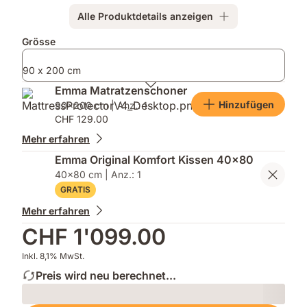
abgeleitet
Alle Produktdetails anzeigen
Zusatzprodukte
Grösse
90 x 200 cm
Emma Matratzenschoner
Hinzufügen
90x200 cm | Anz.: 1
CHF 129.00
Mehr erfahren
Emma Original Komfort Kissen 40x80
40x80 cm | Anz.: 1
GRATIS
Mehr erfahren
CHF 1'099.00
Inkl. 8,1% MwSt.
Preis wird neu berechnet...