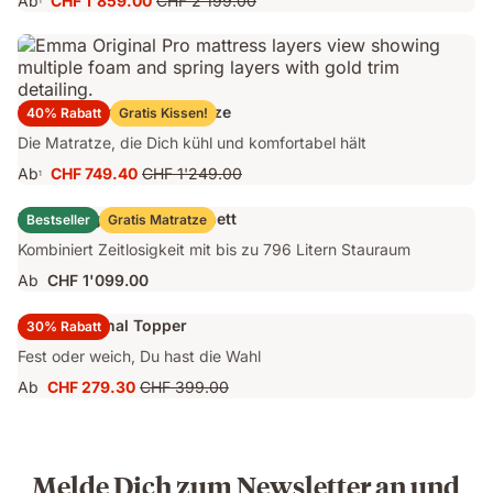
Ab
CHF 1'859.00
CHF 2'199.00
1
Preis
Ursprünglicher
CHF 1'859.00
Preis
CHF 2'199.00
Emma Original Pro Matratze
40% Rabatt
Gratis Kissen!
Die Matratze, die Dich kühl und komfortabel hält
Ab
CHF 749.40
CHF 1'249.00
1
Preis
Ursprünglicher
CHF 749.40
Preis
Emma Original Stauraumbett
Bestseller
Gratis Matratze
CHF 1'249.00
Kombiniert Zeitlosigkeit mit bis zu 796 Litern Stauraum
Ab
CHF 1'099.00
Emma Original Topper
30% Rabatt
Fest oder weich, Du hast die Wahl
Ab
CHF 279.30
CHF 399.00
Preis
Ursprünglicher
CHF 279.30
Preis
CHF 399.00
Melde Dich zum Newsletter an und