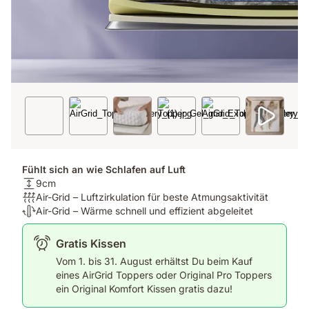
Fühlt sich an wie Schlafen auf Luft
Matratzenhöhe:
9cm
9cm
Atmungsaktivität:
Air-Grid – Luftzirkulation für beste Atmungsaktivität
Air-
Temperaturregulierung:
Air-Grid – Wärme schnell und effizient abgeleitet
Grid
Air-
–
Grid
Gratis Kissen
Luftzirkulation
–
Vom 1. bis 31. August erhältst Du beim Kauf
für
Wärme
eines AirGrid Toppers oder Original Pro Toppers
beste
schnell
ein Original Komfort Kissen gratis dazu!
Atmungsaktivität
und
effizient