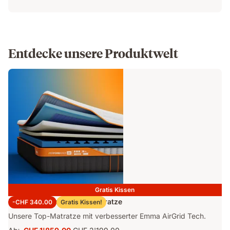
Entdecke unsere Produktwelt
Gratis Kissen
Emma Performance 26 Matratze
-CHF 340.00
Gratis Kissen!
Unsere Top-Matratze mit verbesserter Emma AirGrid Tech.