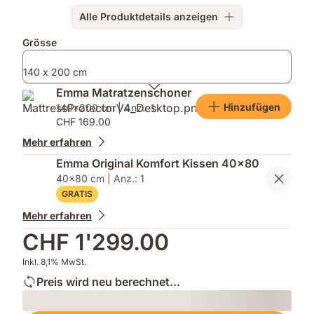
abgeleitet
Alle Produktdetails anzeigen
Zusatzprodukte
Grösse
140 x 200 cm
Emma Matratzenschoner
Hinzufügen
140x200 cm | Anz.: 1
CHF 169.00
Mehr erfahren
Emma Original Komfort Kissen 40x80
40x80 cm | Anz.: 1
GRATIS
Mehr erfahren
CHF 1'299.00
Inkl. 8,1% MwSt.
Preis wird neu berechnet...