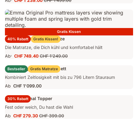
Ab
CHF 1'239.00
CHF 1'499.00
1
Preis
Ursprünglicher
CHF 1'239.00
Preis
CHF 1'499.00
Gratis Kissen
Emma Original Pro Matratze
40% Rabatt
Gratis Kissen!
Die Matratze, die Dich kühl und komfortabel hält
Ab
CHF 749.40
CHF 1'249.00
1
Preis
Ursprünglicher
CHF 749.40
Preis
Emma Original Stauraumbett
Bestseller
Gratis Matratze
CHF 1'249.00
Kombiniert Zeitlosigkeit mit bis zu 796 Litern Stauraum
Ab
CHF 1'099.00
Emma Original Topper
30% Rabatt
Fest oder weich, Du hast die Wahl
Ab
CHF 279.30
CHF 399.00
Preis
Ursprünglicher
CHF 279.30
Preis
CHF 399.00