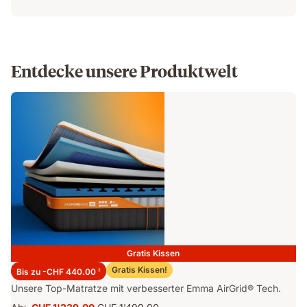
Entdecke unsere Produktwelt
Gratis Kissen
Emma Performance 26 Matratze
Gratis Kissen!
Bis zu -CHF 440.00
2
Unsere Top-Matratze mit verbesserter Emma AirGrid® Tech.