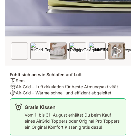
Fühlt sich an wie Schlafen auf Luft
Matratzenhöhe:
9cm
9cm
Atmungsaktivität:
Air-Grid – Luftzirkulation für beste Atmungsaktivität
Air-
Temperaturregulierung:
Air-Grid – Wärme schnell und effizient abgeleitet
Grid
Air-
–
Grid
Gratis Kissen
Luftzirkulation
–
Vom 1. bis 31. August erhältst Du beim Kauf
für
Wärme
eines AirGrid Toppers oder Original Pro Toppers
beste
schnell
ein Original Komfort Kissen gratis dazu!
Atmungsaktivität
und
effizient