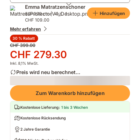
Liegegefühl
Emma Matratzenschoner
Hinzufügen
80x200 cm | Anz.: 1
CHF 109.00
Mehr erfahren
30 % Rabatt
Ursprünglicher
CHF 399.00
Preis
Preis
CHF 279.30
CHF 399.00
CHF 279.30
Inkl. 8,1% MwSt.
Preis wird neu berechnet...
Loading
Zum Warenkorb hinzufügen
Kostenlose Lieferung
:
1 bis 3 Wochen
Kostenlose Rücksendung
2 Jahre Garantie