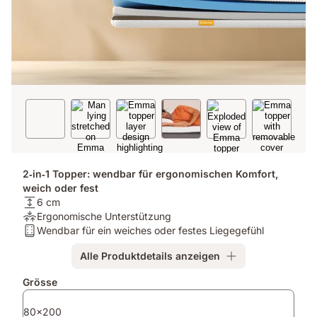
2‑in‑1 Topper: wendbar für ergonomischen Komfort,
weich oder fest
Matratzenhöhe:
6 cm
6
Druckentlastung:
Ergonomische Unterstützung
cm
Ergonomische
Matratzentyp:
Wendbar für ein weiches oder festes Liegegefühl
Unterstützung
Wendbar
Alle Produktdetails anzeigen
für
ein
Zusatzprodukte
Grösse
weiches
oder
80x200
festes