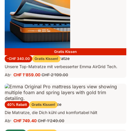
Gratis Kissen
Emma Performance 26 Matratze
-CHF 340.00
Gratis Kissen!
Unsere Top-Matratze mit verbesserter Emma AirGrid Tech.
Ab
CHF 1'859.00
CHF 2'199.00
1
Preis
Ursprünglicher
CHF 1'859.00
Preis
CHF 2'199.00
Emma Original Pro Matratze
40% Rabatt
Gratis Kissen!
Die Matratze, die Dich kühl und komfortabel hält
Ab
CHF 749.40
CHF 1'249.00
1
Preis
Ursprünglicher
CHF 749.40
Preis