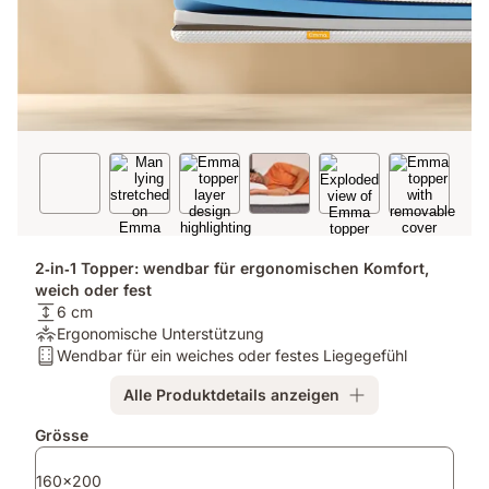
2‑in‑1 Topper: wendbar für ergonomischen Komfort,
weich oder fest
Matratzenhöhe:
6 cm
6
Druckentlastung:
Ergonomische Unterstützung
cm
Ergonomische
Matratzentyp:
Wendbar für ein weiches oder festes Liegegefühl
Unterstützung
Wendbar
Alle Produktdetails anzeigen
für
ein
Zusatzprodukte
Grösse
weiches
oder
160x200
festes