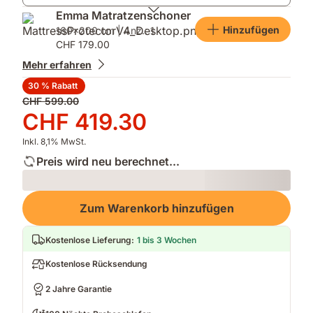
Liegegefühl
Emma Matratzenschoner
Hinzufügen
160x200 cm | Anz.: 1
CHF 179.00
Mehr erfahren
30 % Rabatt
Ursprünglicher
CHF 599.00
Preis
Preis
CHF 419.30
CHF 599.00
CHF 419.30
Inkl. 8,1% MwSt.
Preis wird neu berechnet...
Loading
Zum Warenkorb hinzufügen
Kostenlose Lieferung
:
1 bis 3 Wochen
Kostenlose Rücksendung
2 Jahre Garantie