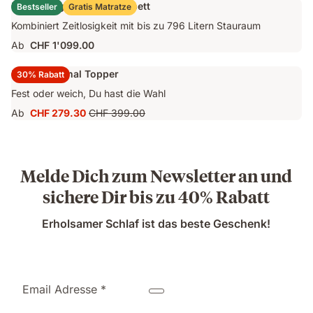
Emma Original Stauraumbett
Bestseller
Gratis Matratze
CHF 1'249.00
Kombiniert Zeitlosigkeit mit bis zu 796 Litern Stauraum
Ab
CHF 1'099.00
Emma Original Topper
30% Rabatt
Fest oder weich, Du hast die Wahl
Ab
CHF 279.30
CHF 399.00
Preis
Ursprünglicher
CHF 279.30
Preis
CHF 399.00
Melde Dich zum Newsletter an und
sichere Dir bis zu 40% Rabatt
Erholsamer Schlaf ist das beste Geschenk!
Email Adresse *