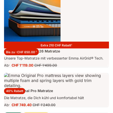
Extra 210 CHF Rabatt
3
Emma Performance 26 Matratze
Bis zu -CHF 650.00
2
Unsere Top-Matratze mit verbesserter Emma AirGrid® Tech.
Ab
CHF 1'119.00
CHF 1'499.00
1
Preis
Ursprünglicher
CHF 1'119.00
Preis
CHF 1'499.00
Emma Original Pro Matratze
40% Rabatt
Die Matratze, die Dich kühl und komfortabel hält
Ab
CHF 749.40
CHF 1'249.00
1
Preis
Ursprünglicher
CHF 749.40
Preis