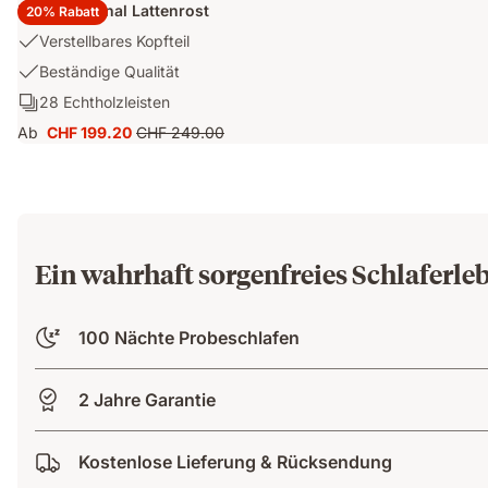
Emma Original Lattenrost
20% Rabatt
USP
Verstellbares Kopfteil
1:
USP
Beständige Qualität
Verstellbares
2:
Ergonomie/Zonen:
28 Echtholzleisten
Kopfteil
Beständige
28
Ab
CHF 199.20
CHF 249.00
Qualität
Preis
Ursprünglicher
Echtholzleisten
CHF 199.20
Preis
CHF 249.00
Ein wahrhaft sorgenfreies Schlaferle
100 Nächte Probeschlafen
2 Jahre Garantie
Kostenlose Lieferung & Rücksendung