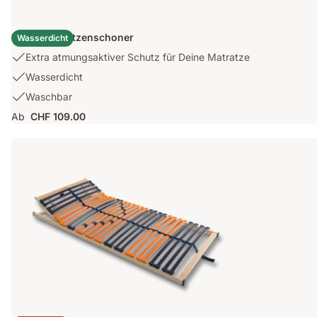
Emma Matratzenschoner
Wasserdicht
USP
Extra atmungsaktiver Schutz für Deine Matratze
1:
USP
Wasserdicht
Extra
2:
USP
Waschbar
atmungsaktiver
Wasserdicht
3:
Schutz
Ab
CHF 109.00
Waschbar
für
Deine
Matratze