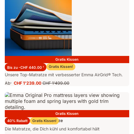
Gratis Kissen
Emma Performance 26 Matratze
Gratis Kissen!
Bis zu -CHF 440.00
2
Unsere Top-Matratze mit verbesserter Emma AirGrid® Tech.
Ab
CHF 1'239.00
CHF 1'499.00
1
Preis
Ursprünglicher
CHF 1'239.00
Preis
CHF 1'499.00
Gratis Kissen
Emma Original Pro Matratze
40% Rabatt
Gratis Kissen!
Die Matratze, die Dich kühl und komfortabel hält