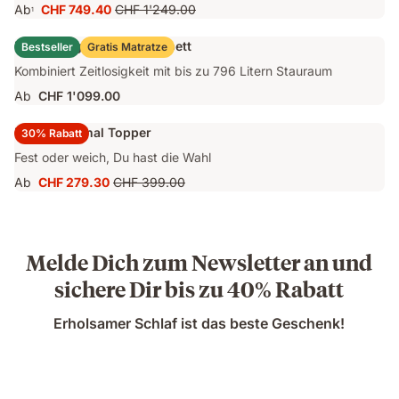
Ab
CHF 749.40
CHF 1'249.00
1
Preis
Ursprünglicher
CHF 749.40
Preis
Emma Original Stauraumbett
Bestseller
Gratis Matratze
CHF 1'249.00
Kombiniert Zeitlosigkeit mit bis zu 796 Litern Stauraum
Ab
CHF 1'099.00
Emma Original Topper
30% Rabatt
Fest oder weich, Du hast die Wahl
Ab
CHF 279.30
CHF 399.00
Preis
Ursprünglicher
CHF 279.30
Preis
CHF 399.00
Melde Dich zum Newsletter an und
sichere Dir bis zu 40% Rabatt
Erholsamer Schlaf ist das beste Geschenk!