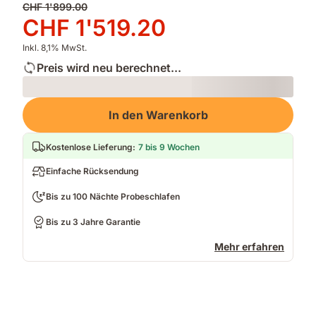
Ursprünglicher
CHF 1'899.00
Preis
Preis
CHF 1'519.20
CHF 1'899.00
CHF 1'519.20
Inkl. 8,1% MwSt.
Preis wird neu berechnet...
Loading
In den Warenkorb
Kostenlose Lieferung
:
7 bis 9 Wochen
Einfache Rücksendung
Bis zu 100 Nächte Probeschlafen
Bis zu 3 Jahre Garantie
Mehr erfahren