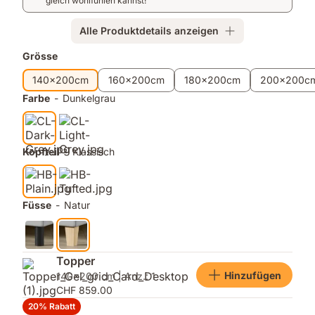
Bonellfedern
Belüftung
gleich wohlfühlen kannst!
und
Anti-
Alle Produktdetails anzeigen
Rutsch-
Zusatzprodukte
Grösse
Oberfläche.
140x200cm
160x200cm
180x200cm
200x200c
Farbe
-
Dunkelgrau
Kopfteil
-
Klassisch
Füsse
-
Natur
Topper
Hinzufügen
140x200 cm | Anz.: 1
CHF 859.00
20% Rabatt