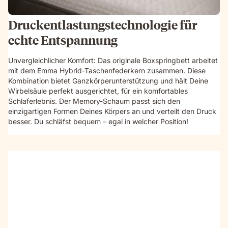
Druckentlastungstechnologie für
echte Entspannung
Unvergleichlicher Komfort: Das originale Boxspringbett arbeitet
mit dem Emma Hybrid-Taschenfederkern zusammen. Diese
Kombination bietet Ganzkörperunterstützung und hält Deine
Wirbelsäule perfekt ausgerichtet, für ein komfortables
Schlaferlebnis. Der Memory-Schaum passt sich den
einzigartigen Formen Deines Körpers an und verteilt den Druck
besser. Du schläfst bequem – egal in welcher Position!
Video
without
sound
showcasing
the
box-
spring
bed