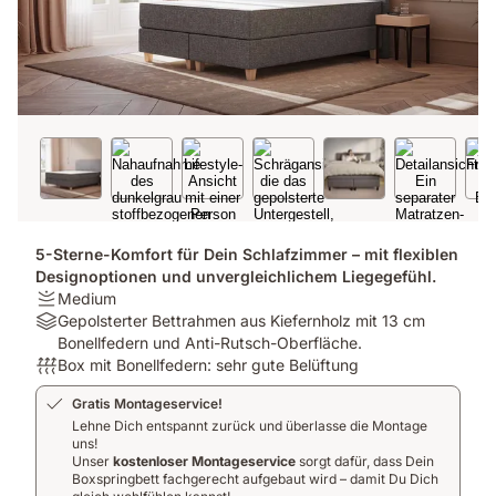
5-Sterne-Komfort für Dein Schlafzimmer – mit flexiblen
Designoptionen und unvergleichlichem Liegegefühl.
Firmness:
Medium
Medium
Material:
Gepolsterter Bettrahmen aus Kiefernholz mit 13 cm
Gepolsterter
Bonellfedern und Anti-Rutsch-Oberfläche.
Bettrahmen
Atmungsaktivität:
Box mit Bonellfedern: sehr gute Belüftung
aus
Box
Gratis Montageservice!
Kiefernholz
mit
Lehne Dich entspannt zurück und überlasse die Montage
mit
Bonellfedern:
uns!
13
sehr
Unser
kostenloser Montageservice
sorgt dafür, dass Dein
cm
gute
Boxspringbett fachgerecht aufgebaut wird – damit Du Dich