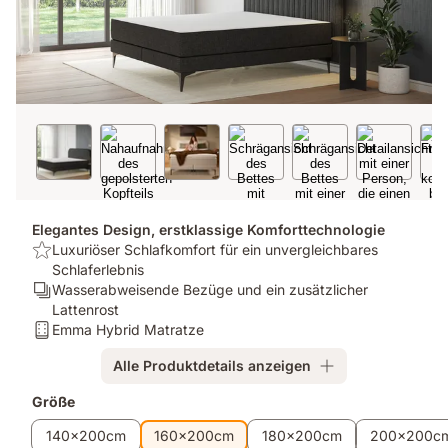
Elegantes Design, erstklassige Komforttechnologie
USP:
Luxuriöser Schlafkomfort für ein unvergleichbares
Luxuriöser
Schlaferlebnis
Schlafkomfort
Ergonomie/Zonen:
Wasserabweisende Bezüge und ein zusätzlicher
für
Wasserabweisende
Lattenrost
ein
Bezüge
Matratze:
Emma Hybrid Matratze
unvergleichbares
und
Emma
Alle Produktdetails anzeigen
Schlaferlebnis
ein
Hybrid
zusätzlicher
Matratze
Zusatzprodukte
Größe
Lattenrost
140x200cm
160x200cm
180x200cm
200x200c