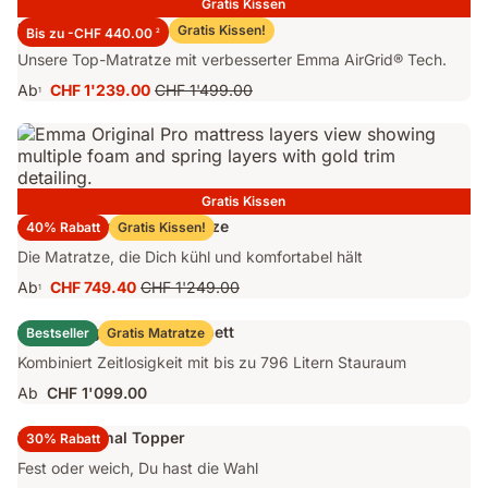
Gratis Kissen
Emma Performance 26 Matratze
Gratis Kissen!
Bis zu -CHF 440.00
2
Unsere Top-Matratze mit verbesserter Emma AirGrid® Tech.
Ab
CHF 1'239.00
CHF 1'499.00
1
Preis
Ursprünglicher
CHF 1'239.00
Preis
CHF 1'499.00
Gratis Kissen
Emma Original Pro Matratze
40% Rabatt
Gratis Kissen!
Die Matratze, die Dich kühl und komfortabel hält
Ab
CHF 749.40
CHF 1'249.00
1
Preis
Ursprünglicher
CHF 749.40
Preis
Emma Original Stauraumbett
Bestseller
Gratis Matratze
CHF 1'249.00
Kombiniert Zeitlosigkeit mit bis zu 796 Litern Stauraum
Ab
CHF 1'099.00
Emma Original Topper
30% Rabatt
Fest oder weich, Du hast die Wahl