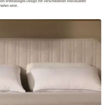
ein erstklassiges Design mit verschiedenen individuellen
lafen wirst.