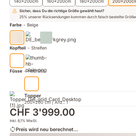
140x200cm
160x200cm
180x200cm
200x200c
Sicher, dass Du die richtige Größe gewählt hast?
25% unserer Rücksendungen kommen durch falsch bestellte Größe
Farbe
-
Beige
Kopfteil
-
Streifen
Füsse
-
Holzfüss
Topper
200x200 cm | Anz.: 1
CHF 3'999.00
Inkl. 8,1% MwSt.
Preis wird neu berechnet...