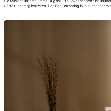
Die Qualität unseres Emma Original Elite Boxspringbetts ist unübe
Gestaltungsmöglichkeiten. Das Elite Boxspring ist aus besonders h