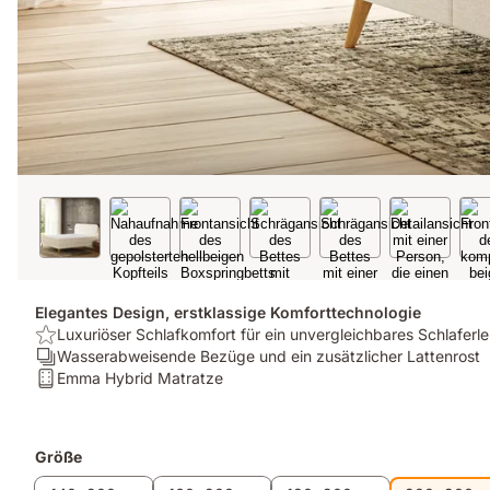
Elegantes Design, erstklassige Komforttechnologie
USP:
Luxuriöser Schlafkomfort für ein unvergleichbares Schlaferle
Luxuriöser
Ergonomie/Zonen:
Wasserabweisende Bezüge und ein zusätzlicher Lattenrost
Schlafkomfort
Wasserabweisende
Matratze:
Emma Hybrid Matratze
für
Bezüge
Emma
ein
und
Hybrid
unvergleichbares
ein
Matratze
Zusatzprodukte
Größe
Schlaferlebnis
zusätzlicher
Lattenrost