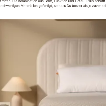
rtroffen. Die Kombination aus Form, Funktion und Hotel-Luxus schafft 
ochwertigen Materialien gefertigt, so dass Du besser als je zuvor sch