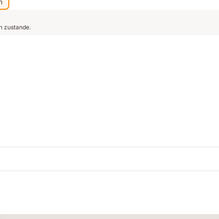
m
n zustande.