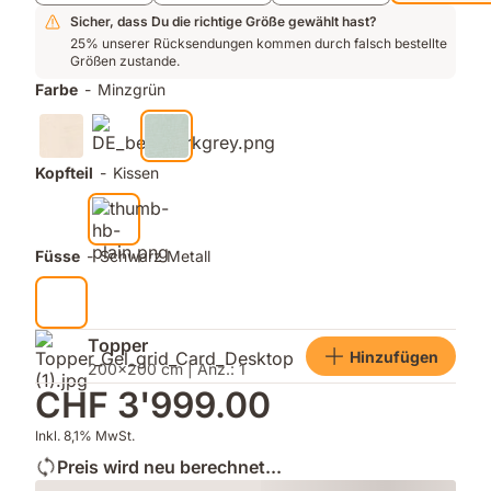
Sicher, dass Du die richtige Größe gewählt hast?
25% unserer Rücksendungen kommen durch falsch bestellte
Größen zustande.
Farbe
-
Minzgrün
Kopfteil
-
Kissen
Füsse
-
Schwarz Metall
Topper
Hinzufügen
200x200 cm | Anz.: 1
CHF 3'999.00
Inkl. 8,1% MwSt.
Preis wird neu berechnet...