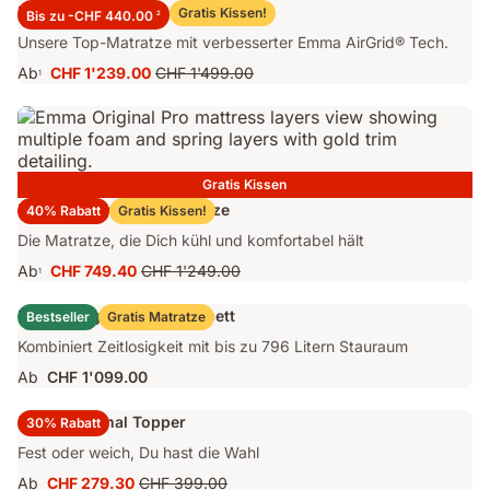
Emma Performance 26 Matratze
Gratis Kissen!
Bis zu -CHF 440.00
2
Unsere Top-Matratze mit verbesserter Emma AirGrid® Tech.
Ab
CHF 1'239.00
CHF 1'499.00
1
Preis
Ursprünglicher
CHF 1'239.00
Preis
CHF 1'499.00
Gratis Kissen
Emma Original Pro Matratze
40% Rabatt
Gratis Kissen!
Die Matratze, die Dich kühl und komfortabel hält
Ab
CHF 749.40
CHF 1'249.00
1
Preis
Ursprünglicher
CHF 749.40
Preis
Emma Original Stauraumbett
Bestseller
Gratis Matratze
CHF 1'249.00
Kombiniert Zeitlosigkeit mit bis zu 796 Litern Stauraum
Ab
CHF 1'099.00
Emma Original Topper
30% Rabatt
Fest oder weich, Du hast die Wahl
Ab
CHF 279.30
CHF 399.00