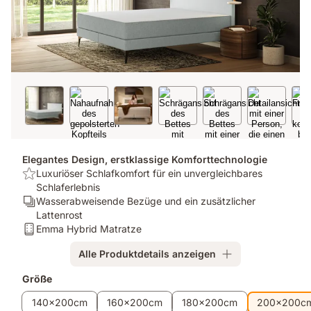
Elegantes Design, erstklassige Komforttechnologie
USP:
Luxuriöser Schlafkomfort für ein unvergleichbares
Luxuriöser
Schlaferlebnis
Schlafkomfort
Ergonomie/Zonen:
Wasserabweisende Bezüge und ein zusätzlicher
für
Wasserabweisende
Lattenrost
ein
Bezüge
Matratze:
Emma Hybrid Matratze
unvergleichbares
und
Emma
Alle Produktdetails anzeigen
Schlaferlebnis
ein
Hybrid
zusätzlicher
Matratze
Zusatzprodukte
Größe
Lattenrost
140x200cm
160x200cm
180x200cm
200x200c