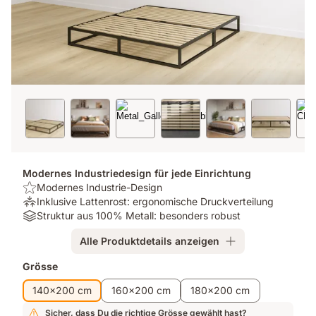
Modernes Industriedesign für jede Einrichtung
USP:
Modernes Industrie-Design
Modernes
Druckentlastung:
Inklusive Lattenrost: ergonomische Druckverteilung
Industrie-
Inklusive
Material:
Struktur aus 100% Metall: besonders robust
Design
Lattenrost:
Struktur
Alle Produktdetails anzeigen
ergonomische
aus
Druckverteilung
100%
Zusatzprodukte
Grösse
Metall:
besonders
140x200 cm
160x200 cm
180x200 cm
robust
Sicher, dass Du die richtige Grösse gewählt hast?