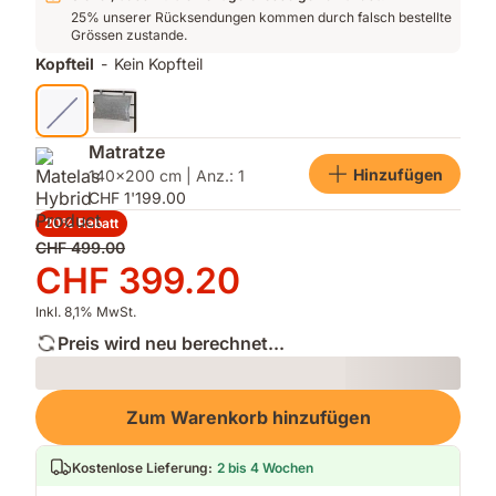
25% unserer Rücksendungen kommen durch falsch bestellte
Grössen zustande.
Kopfteil
-
Kein Kopfteil
Matratze
Hinzufügen
140x200 cm | Anz.: 1
CHF 1'199.00
20% Rabatt
Ursprünglicher
CHF 499.00
Preis
Preis
CHF 399.20
CHF 499.00
CHF 399.20
Inkl. 8,1% MwSt.
Preis wird neu berechnet...
Loading
Zum Warenkorb hinzufügen
Kostenlose Lieferung
:
2 bis 4 Wochen