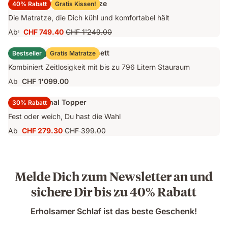
Emma Original Pro Matratze
40% Rabatt
Gratis Kissen!
Die Matratze, die Dich kühl und komfortabel hält
Ab
CHF 749.40
CHF 1'249.00
1
Preis
Ursprünglicher
CHF 749.40
Preis
Emma Original Stauraumbett
Bestseller
Gratis Matratze
CHF 1'249.00
Kombiniert Zeitlosigkeit mit bis zu 796 Litern Stauraum
Ab
CHF 1'099.00
Emma Original Topper
30% Rabatt
Fest oder weich, Du hast die Wahl
Ab
CHF 279.30
CHF 399.00
Preis
Ursprünglicher
CHF 279.30
Preis
CHF 399.00
Melde Dich zum Newsletter an und
sichere Dir bis zu 40% Rabatt
Erholsamer Schlaf ist das beste Geschenk!