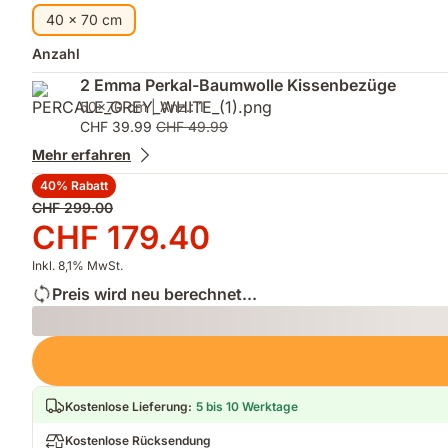
Kissenbezug
Druck,
40 x 70 cm
optimale
Temperatur
Anzahl
2 Emma Perkal-Baumwolle Kissenbezüge
50x70 cm | Anz.: 1
CHF 39.99
CHF 49.99
Mehr erfahren
40% Rabatt
Ursprünglicher
CHF 299.00
Preis
Preis
CHF 179.40
CHF 299.00
CHF 179.40
Inkl. 8,1% MwSt.
Preis wird neu berechnet...
Loading
Kostenlose Lieferung
:
5 bis 10 Werktage
Kostenlose Rücksendung