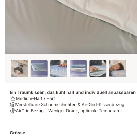
Ein Traumkissen, das kühl hält und individuell anpassbaren
Firmness:
Medium-Hart / Hart
Medium-
Material:
Verstellbare Schaumschichten & Air-Grid-Kissenbezug
Hart
Verstellbare
Temperaturregulierung:
AirGrid Bezug – Weniger Druck, optimale Temperatur
/
Schaumschichten
AirGrid
Hart
&
Bezug
Air-
–
Zusatzprodukte
Grösse
Grid-
Weniger