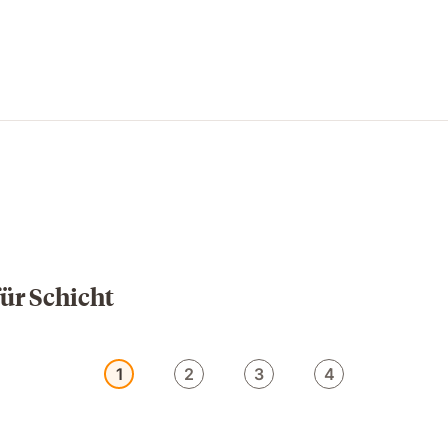
ür Schicht
1
2
3
4