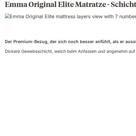
Emma Original Elite Matratze - Schicht
Der Premium-Bezug, der sich noch besser anfühlt, als er auss
Dickere Gewebeschicht, weich beim Anfassen und angenehm auf
Video
of
a
hand
pinching
the
blue
grid
foam
layer
of
the