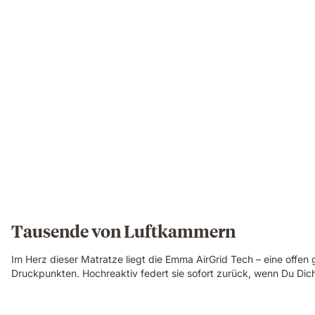
of
the
Emma
Original
Elite
mattress.
Tausende von Luftkammern
Im Herz dieser Matratze liegt die Emma AirGrid Tech – eine offen
Druckpunkten. Hochreaktiv federt sie sofort zurück, wenn Du Dic