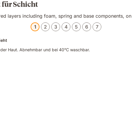
 für Schicht
1
2
3
4
5
6
7
ieht
 der Haut. Abnehmbar und bei 40°C waschbar.