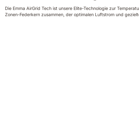
Die Emma AirGrid Tech ist unsere Elite-Technologie zur Temperatur
Zonen-Federkern zusammen, der optimalen Luftstrom und gezielte 
Video
of
a
floating
dark
blue
foam
block
with
a
textured
fibrous
surface,
showing
the
material
technology