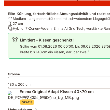
Elite-Kühlung, fortschrittliche Atmungsaktivität und reakti
Firmness:
Medium – angenehm stützend mit schwebendem Liegegefü
Medium
Matratzenhöhe:
27 cm
–
27
Ergonomie/Zonen:
Hybrid: 7-Zonen-Federn, Emma AirGrid Tech, verstärkte Ra
angenehm
cm
Hybrid:
stützend
7-
Limitiert - Kissen geschenkt!
mit
Zonen-
Gültig vom 01.08.2026 00:00:00, bis 09.08.2026 23:59:
schwebendem
Federn,
Breite bis 140 cm ein Kissen, darüber zwei.
3
Liegegefühl
Emma
AirGrid
Tech,
verstärkte
Rand
Zusatzprodukte
Grösse
180 x 200 cm
Emma Original Adapt Kissen 40x70 cm
40x70 cm | Anz.: 2
GRATIS
Mehr erfahren