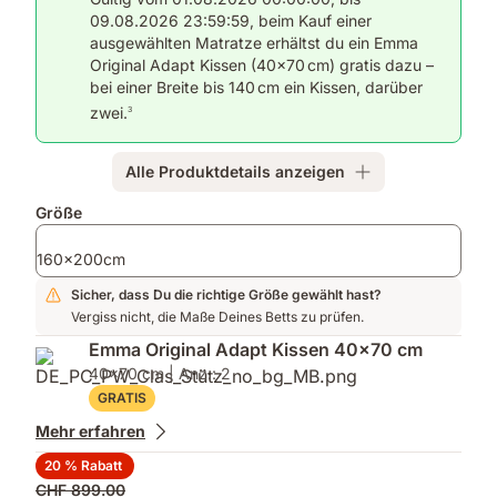
atmungsaktiver
09.08.2026 23:59:59, beim Kauf einer
Schaum,
ausgewählten Matratze erhältst du ein Emma
neue
Original Adapt Kissen (40×70 cm) gratis dazu –
Kantenstütze.
bei einer Breite bis 140 cm ein Kissen, darüber
zwei.
3
Alle Produktdetails anzeigen
Zusatzprodukte
Größe
160x200cm
Sicher, dass Du die richtige Größe gewählt hast?
Vergiss nicht, die Maße Deines Betts zu prüfen.
Emma Original Adapt Kissen 40x70 cm
40x70 cm | Anz.: 2
GRATIS
Mehr erfahren
20 % Rabatt
Ursprünglicher
CHF 899.00