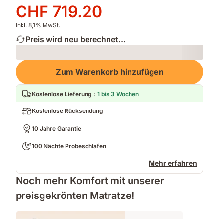
Preis
Preis
CHF 719.20
CHF 899.00
CHF 719.20
Inkl. 8,1% MwSt.
Preis wird neu berechnet...
Loading
Zum Warenkorb hinzufügen
Kostenlose Lieferung
:
1 bis 3 Wochen
Kostenlose Rücksendung
10 Jahre Garantie
100 Nächte Probeschlafen
Mehr erfahren
Noch mehr Komfort mit unserer
preisgekrönten Matratze!