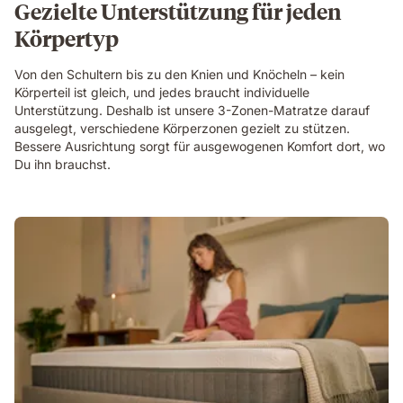
Gezielte Unterstützung für jeden
with
Körpertyp
a
layers
view
Von den Schultern bis zu den Knien und Knöcheln – kein
showing
Körperteil ist gleich, und jedes braucht individuelle
foam
Unterstützung. Deshalb ist unsere 3-Zonen-Matratze darauf
and
ausgelegt, verschiedene Körperzonen gezielt zu stützen.
spring
Bessere Ausrichtung sorgt für ausgewogenen Komfort dort, wo
construction
Du ihn brauchst.
beneath
her.