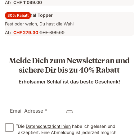
Ab
CHF 1'099.00
Emma Original Topper
30% Rabatt
Fest oder weich, Du hast die Wahl
Ab
CHF 279.30
CHF 399.00
Preis
Ursprünglicher
CHF 279.30
Preis
CHF 399.00
Melde Dich zum Newsletter an und
sichere Dir bis zu 40% Rabatt
Erholsamer Schlaf ist das beste Geschenk!
Email Adresse *
*
Die
Datenschutzrichtlinien
habe ich gelesen und
akzeptiert. Eine Abmeldung ist jederzeit möglich.