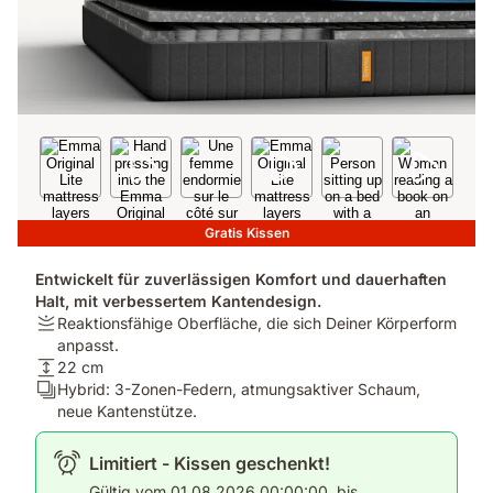
Gratis Kissen
Entwickelt für zuverlässigen Komfort und dauerhaften
Halt, mit verbessertem Kantendesign.
Firmness:
Reaktionsfähige Oberfläche, die sich Deiner Körperform
Reaktionsfähige
anpasst.
Oberfläche,
Matratzenhöhe:
22 cm
die
22
Ergonomie/Zonen:
Hybrid: 3-Zonen-Federn, atmungsaktiver Schaum,
sich
cm
Hybrid:
neue Kantenstütze.
Deiner
3-
Körperform
Zonen-
Limitiert - Kissen geschenkt!
anpasst.
Federn,
Gültig vom 01.08.2026 00:00:00, bis