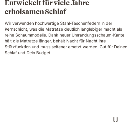
Entwickelt für viele Jahre
in
erholsamen Schlaf
a
bright
bedroom
Wir verwenden hochwertige Stahl-Taschenfedern in der
with
Kernschicht, was die Matratze deutlich langlebiger macht als
teal
reine Schaummodelle. Dank neuer Umrandungsschaum-Kante
curtains
hält die Matratze länger, behält Nacht für Nacht ihre
and
Stützfunktion und muss seltener ersetzt werden. Gut für Deinen
a
Schlaf und Dein Budget.
large
plant.
Woman
sleeping
on
her
side
on
an
Emma
Original
Lite
mattress