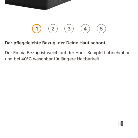
1
2
3
4
5
Der pflegeleichte Bezug, der Deine Haut schont
Der Emma Bezug ist weich auf der Haut. Komplett abnehmbar
und bei 40°C waschbar für längere Haltbarkeit.
Video
of
a
woman
sitting
on
an
Emma
Original
Lite
mattress