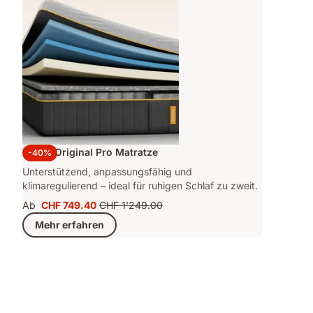
Emma Original Pro Matratze
-40%
Unterstützend, anpassungsfähig und
klimaregulierend – ideal für ruhigen Schlaf zu zweit.
Ab
CHF 749.40
CHF 1'249.00
Preis
Ursprünglicher
Mehr erfahren
CHF 749.40
Preis
CHF 1'249.00