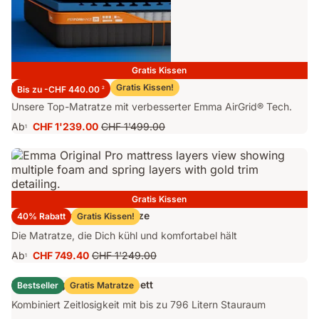
Gratis Kissen
Emma Performance 26 Matratze
Gratis Kissen!
Bis zu -CHF 440.00
2
Unsere Top-Matratze mit verbesserter Emma AirGrid® Tech.
Ab
CHF 1'239.00
CHF 1'499.00
1
Preis
Ursprünglicher
CHF 1'239.00
Preis
CHF 1'499.00
Gratis Kissen
Emma Original Pro Matratze
40% Rabatt
Gratis Kissen!
Die Matratze, die Dich kühl und komfortabel hält
Ab
CHF 749.40
CHF 1'249.00
1
Preis
Ursprünglicher
CHF 749.40
Preis
Emma Original Stauraumbett
Bestseller
Gratis Matratze
CHF 1'249.00
Kombiniert Zeitlosigkeit mit bis zu 796 Litern Stauraum