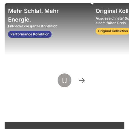
Woman
Video
Mehr Schlaf. Mehr
Original Kol
on
showing
a
weighted
Energie.
Ausgezeichnete
Sc
5
bedroom
balls
einem fairen Preis
Entdecke die ganze Kollektion
with
resting
Original Kollektion
the
on
Performance Kollektion
mattress
an
Emma
mattress
surface,
demonstrating
pressure
distribution
and
support.