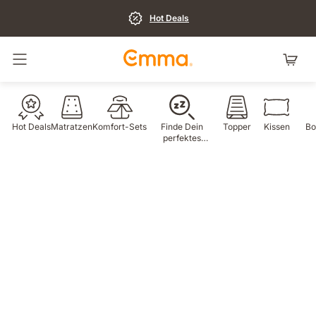
Hot Deals
Navigation umschalten
Hot Deals
Matratzen
Komfort-Sets
Finde Dein
Topper
Kissen
Bo
perfektes
Produkt