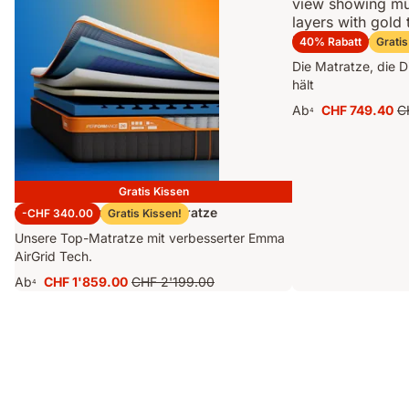
Emma Original Pro
40% Rabatt
Gratis
Die Matratze, die D
hält
Ab
CHF 749.40
C
4
Preis
Ur
CHF 749.40
Pr
C
Gratis Kissen
Emma Performance 26 Matratze
-CHF 340.00
Gratis Kissen!
Unsere Top-Matratze mit verbesserter Emma
AirGrid Tech.
Ab
CHF 1'859.00
CHF 2'199.00
4
Preis
Ursprünglicher
CHF 1'859.00
Preis
CHF 2'199.00