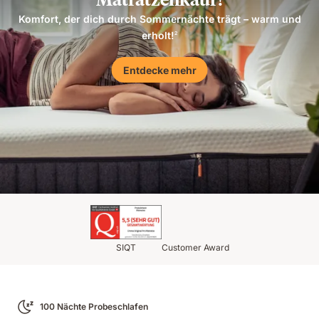
Komfort, der dich durch Sommernächte trägt – warm und
erholt!
2
Entdecke mehr
SIQT
Customer Award
100 Nächte Probeschlafen