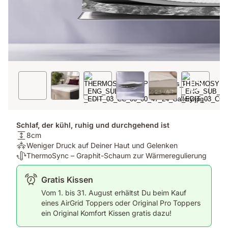
Schlaf, der kühl, ruhig und durchgehend ist
Matratzenhöhe:
8cm
8cm
Druckentlastung:
Weniger Druck auf Deiner Haut und Gelenken
Weniger
Temperaturregulierung:
ThermoSync – Graphit-Schaum zur Wärmeregulierung
Druck
ThermoSync
auf
–
Gratis Kissen
Deiner
Graphit-
Vom 1. bis 31. August erhältst Du beim Kauf
Haut
Schaum
eines AirGrid Toppers oder Original Pro Toppers
und
zur
ein Original Komfort Kissen gratis dazu!
Gelenken
Wärmeregulierung