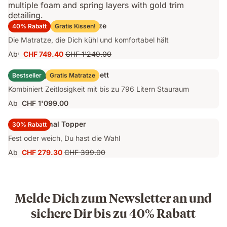
Emma Original Pro Matratze
40% Rabatt
Gratis Kissen!
Die Matratze, die Dich kühl und komfortabel hält
Ab
CHF 749.40
CHF 1'249.00
1
Preis
Ursprünglicher
CHF 749.40
Preis
Emma Original Stauraumbett
Bestseller
Gratis Matratze
CHF 1'249.00
Kombiniert Zeitlosigkeit mit bis zu 796 Litern Stauraum
Ab
CHF 1'099.00
Emma Original Topper
30% Rabatt
Fest oder weich, Du hast die Wahl
Ab
CHF 279.30
CHF 399.00
Preis
Ursprünglicher
CHF 279.30
Preis
CHF 399.00
Melde Dich zum Newsletter an und
sichere Dir bis zu 40% Rabatt