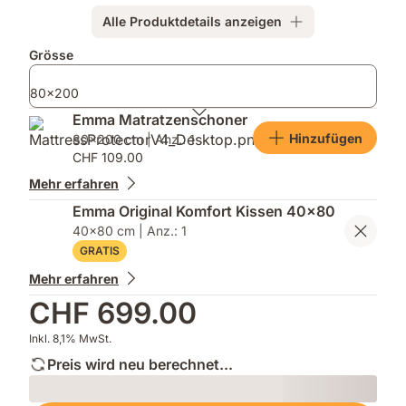
Alle Produktdetails anzeigen
Zusatzprodukte
Grösse
80x200
Emma Matratzenschoner
Hinzufügen
80x200 cm | Anz.: 1
CHF 109.00
Mehr erfahren
Emma Original Komfort Kissen 40x80
40x80 cm | Anz.: 1
GRATIS
Mehr erfahren
CHF 699.00
Inkl. 8,1% MwSt.
Preis wird neu berechnet...