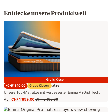
Entdecke unsere Produktwelt
Gratis Kissen
Emma Performance 26 Matratze
-CHF 340.00
Gratis Kissen!
Unsere Top-Matratze mit verbesserter Emma AirGrid Tech.
Ab
CHF 1'859.00
CHF 2'199.00
1
Preis
Ursprünglicher
CHF 1'859.00
Preis
CHF 2'199.00