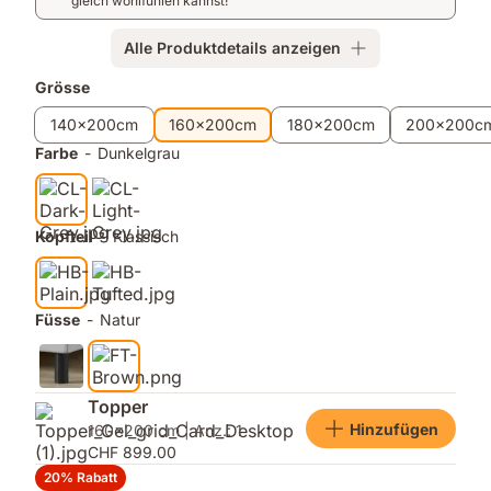
Bonellfedern
Belüftung
gleich wohlfühlen kannst!
und
Anti-
Alle Produktdetails anzeigen
Rutsch-
Zusatzprodukte
Grösse
Oberfläche.
140x200cm
160x200cm
180x200cm
200x200c
Farbe
-
Dunkelgrau
Kopfteil
-
Klassisch
Füsse
-
Natur
Topper
Hinzufügen
160x200 cm | Anz.: 1
CHF 899.00
20% Rabatt