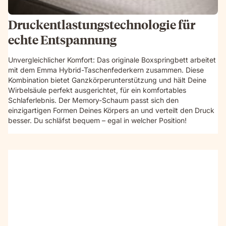
Druckentlastungstechnologie für
echte Entspannung
Unvergleichlicher Komfort: Das originale Boxspringbett arbeitet
mit dem Emma Hybrid-Taschenfederkern zusammen. Diese
Kombination bietet Ganzkörperunterstützung und hält Deine
Wirbelsäule perfekt ausgerichtet, für ein komfortables
Schlaferlebnis. Der Memory-Schaum passt sich den
einzigartigen Formen Deines Körpers an und verteilt den Druck
besser. Du schläfst bequem – egal in welcher Position!
Video
without
sound
showcasing
the
box-
spring
bed