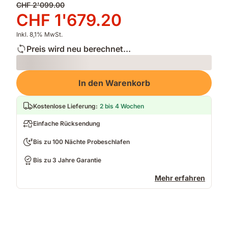
Ursprünglicher
CHF 2'099.00
Preis
Preis
CHF 1'679.20
CHF 2'099.00
CHF 1'679.20
Inkl. 8,1% MwSt.
Preis wird neu berechnet...
Loading
In den Warenkorb
Kostenlose Lieferung
:
2 bis 4 Wochen
Einfache Rücksendung
Bis zu 100 Nächte Probeschlafen
Bis zu 3 Jahre Garantie
Mehr erfahren