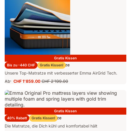
Gratis Kissen
Emma Performance 26 Matratze
Bis zu -440 CHF
Gratis Kissen!
Unsere Top-Matratze mit verbesserter Emma AirGrid Tech.
Ab
CHF 1'859.00
CHF 2'199.00
1
Preis
Ursprünglicher
CHF 1'859.00
Preis
CHF 2'199.00
Gratis Kissen
Emma Original Pro Matratze
40% Rabatt
Gratis Kissen!
Die Matratze, die Dich kühl und komfortabel hält