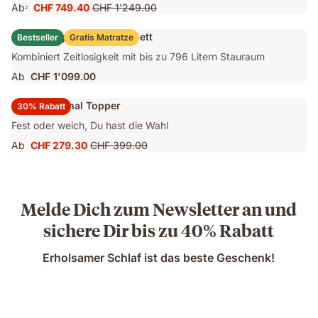
Ab
CHF 749.40
CHF 1'249.00
2
Preis
Ursprünglicher
CHF 749.40
Preis
Emma Original Stauraumbett
Bestseller
Gratis Matratze
CHF 1'249.00
Kombiniert Zeitlosigkeit mit bis zu 796 Litern Stauraum
Ab
CHF 1'099.00
Emma Original Topper
30% Rabatt
Fest oder weich, Du hast die Wahl
Ab
CHF 279.30
CHF 399.00
Preis
Ursprünglicher
CHF 279.30
Preis
CHF 399.00
Melde Dich zum Newsletter an und
sichere Dir bis zu 40% Rabatt
Erholsamer Schlaf ist das beste Geschenk!