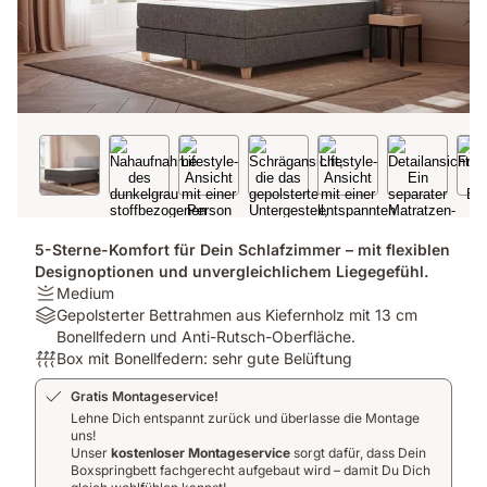
5-Sterne-Komfort für Dein Schlafzimmer – mit flexiblen
Designoptionen und unvergleichlichem Liegegefühl.
Firmness:
Medium
Medium
Material:
Gepolsterter Bettrahmen aus Kiefernholz mit 13 cm
Gepolsterter
Bonellfedern und Anti-Rutsch-Oberfläche.
Bettrahmen
Atmungsaktivität:
Box mit Bonellfedern: sehr gute Belüftung
aus
Box
Gratis Montageservice!
Kiefernholz
mit
Lehne Dich entspannt zurück und überlasse die Montage
mit
Bonellfedern:
uns!
13
sehr
Unser
kostenloser Montageservice
sorgt dafür, dass Dein
cm
gute
Boxspringbett fachgerecht aufgebaut wird – damit Du Dich